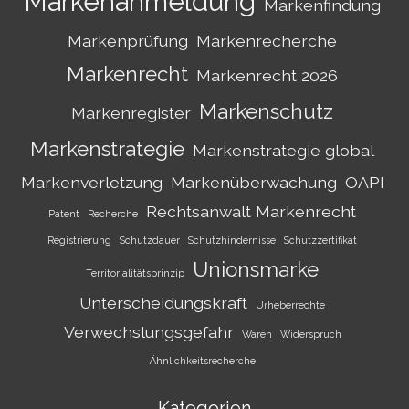
Markenanmeldung
Markenfindung
Markenprüfung
Markenrecherche
Markenrecht
Markenrecht 2026
Markenschutz
Markenregister
Markenstrategie
Markenstrategie global
Markenverletzung
Markenüberwachung
OAPI
Rechtsanwalt Markenrecht
Patent
Recherche
Registrierung
Schutzdauer
Schutzhindernisse
Schutzzertifikat
Unionsmarke
Territorialitätsprinzip
Unterscheidungskraft
Urheberrechte
Verwechslungsgefahr
Waren
Widerspruch
Ähnlichkeitsrecherche
Kategorien