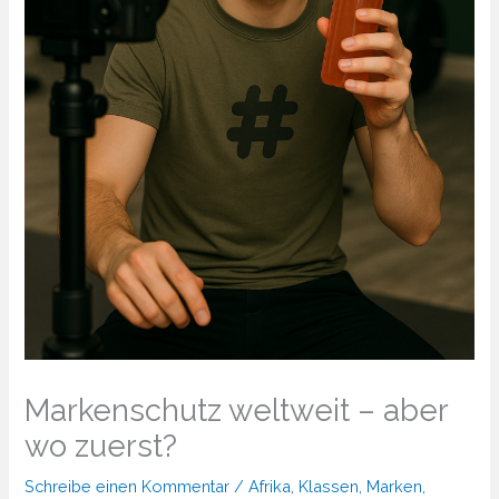
Markenschutz weltweit – aber
wo zuerst?
Schreibe einen Kommentar
/
Afrika
,
Klassen
,
Marken
,