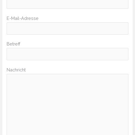
E-Mail-Adresse
Bitte lasse dieses Feld leer.
Betreff
Nachricht