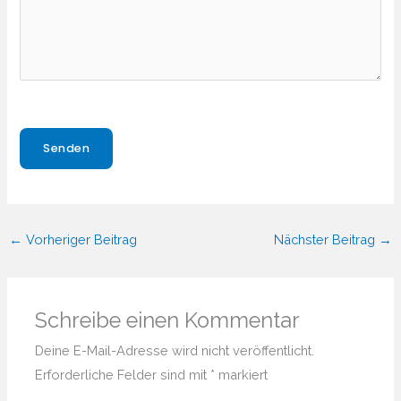
Bitte lasse dieses Feld leer.
Bitte lasse dieses Feld leer.
←
Vorheriger Beitrag
Nächster Beitrag
→
Schreibe einen Kommentar
Deine E-Mail-Adresse wird nicht veröffentlicht.
Erforderliche Felder sind mit
*
markiert