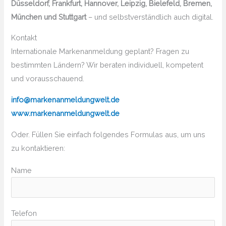
Düsseldorf, Frankfurt, Hannover, Leipzig, Bielefeld, Bremen,
München und Stuttgart
– und selbstverständlich auch digital.
Kontakt
Internationale Markenanmeldung geplant? Fragen zu
bestimmten Ländern? Wir beraten individuell, kompetent
und vorausschauend.
info@markenanmeldungwelt.de
www.markenanmeldungwelt.de
Oder. Füllen Sie einfach folgendes Formulas aus, um uns
zu kontaktieren:
Name
Bitte lasse dieses Feld leer.
Telefon