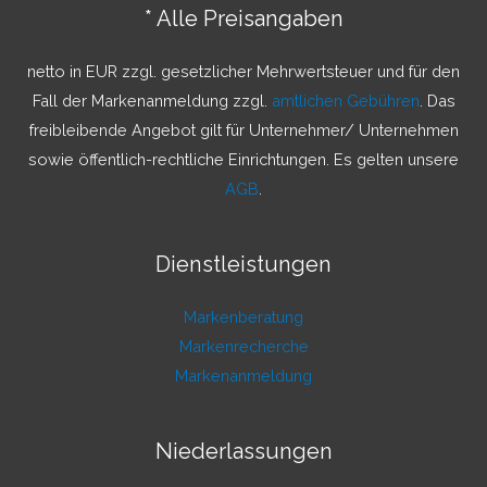
n
* Alle Preisangaben
n
a
netto in EUR zzgl. gesetzlicher Mehrwertsteuer und für den
c
Fall der Markenanmeldung zzgl.
amtlichen Gebühren
. Das
h
freibleibende Angebot gilt für Unternehmer/ Unternehmen
:
sowie öffentlich-rechtliche Einrichtungen. Es gelten unsere
AGB
.
Dienstleistungen
Markenberatung
Markenrecherche
Markenanmeldung
Niederlassungen