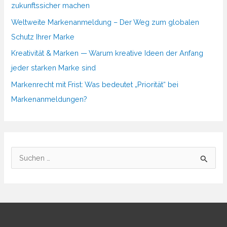
zukunftssicher machen
Weltweite Markenanmeldung – Der Weg zum globalen
Schutz Ihrer Marke
Kreativität & Marken — Warum kreative Ideen der Anfang
jeder starken Marke sind
Markenrecht mit Frist: Was bedeutet „Priorität“ bei
Markenanmeldungen?
S
u
c
h
e