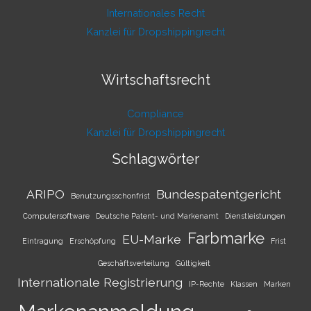
Internationales Recht
Kanzlei für Dropshippingrecht
Wirtschaftsrecht
Compliance
Kanzlei für Dropshippingrecht
Schlagwörter
ARIPO
Bundespatentgericht
Benutzungsschonfrist
Computersoftware
Deutsche Patent- und Markenamt
Dienstleistungen
Farbmarke
EU-Marke
Eintragung
Erschöpfung
Frist
Geschäftsverteilung
Gültigkeit
Internationale Registrierung
IP-Rechte
Klassen
Marken