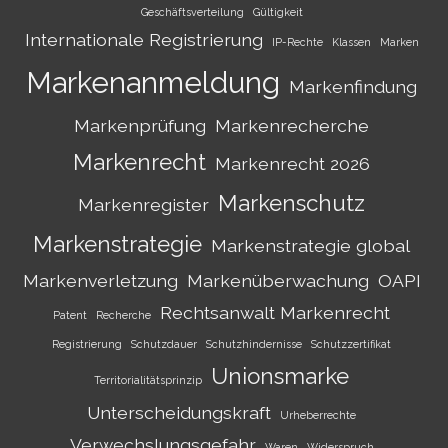
Geschäftsverteilung
Gültigkeit
Internationale Registrierung
IP-Rechte
Klassen
Marken
Markenanmeldung
Markenfindung
Markenprüfung
Markenrecherche
Markenrecht
Markenrecht 2026
Markenschutz
Markenregister
Markenstrategie
Markenstrategie global
Markenverletzung
Markenüberwachung
OAPI
Rechtsanwalt Markenrecht
Patent
Recherche
Registrierung
Schutzdauer
Schutzhindernisse
Schutzzertifikat
Unionsmarke
Territorialitätsprinzip
Unterscheidungskraft
Urheberrechte
Verwechslungsgefahr
Waren
Widerspruch