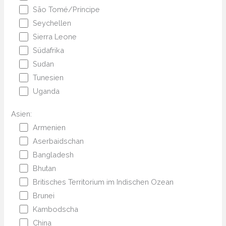
São Tomé/Príncipe
Seychellen
Sierra Leone
Südafrika
Sudan
Tunesien
Uganda
Asien:
Armenien
Aserbaidschan
Bangladesh
Bhutan
Britisches Territorium im Indischen Ozean
Brunei
Kambodscha
China