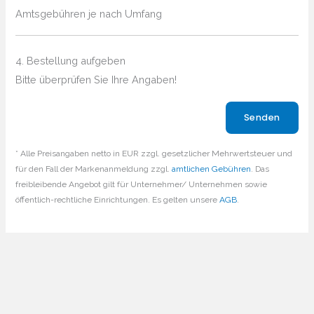
Amtsgebühren je nach Umfang
4. Bestellung aufgeben
Bitte überprüfen Sie Ihre Angaben!
Bitte lasse dieses Feld leer.
* Alle Preisangaben netto in EUR zzgl. gesetzlicher Mehrwertsteuer und
für den Fall der Markenanmeldung zzgl.
amtlichen Gebühren
. Das
freibleibende Angebot gilt für Unternehmer/ Unternehmen sowie
öffentlich-rechtliche Einrichtungen. Es gelten unsere
AGB
.