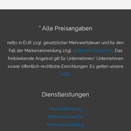
h
e
n
* Alle Preisangaben
n
a
netto in EUR zzgl. gesetzlicher Mehrwertsteuer und für den
c
Fall der Markenanmeldung zzgl.
amtlichen Gebühren
. Das
h
freibleibende Angebot gilt für Unternehmer/ Unternehmen
:
sowie öffentlich-rechtliche Einrichtungen. Es gelten unsere
AGB
.
Dienstleistungen
Markenberatung
Markenrecherche
Markenanmeldung