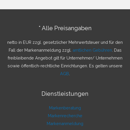
h
e
n
* Alle Preisangaben
n
a
netto in EUR zzgl. gesetzlicher Mehrwertsteuer und für den
c
Fall der Markenanmeldung zzgl.
amtlichen Gebühren
. Das
h
freibleibende Angebot gilt für Unternehmer/ Unternehmen
:
sowie öffentlich-rechtliche Einrichtungen. Es gelten unsere
AGB
.
Dienstleistungen
Markenberatung
Markenrecherche
Markenanmeldung