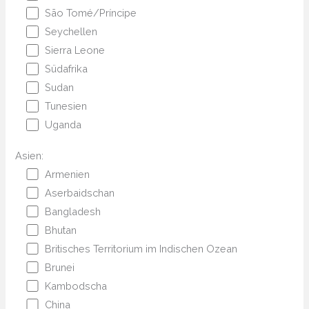
São Tomé/Príncipe
Seychellen
Sierra Leone
Südafrika
Sudan
Tunesien
Uganda
Asien:
Armenien
Aserbaidschan
Bangladesh
Bhutan
Britisches Territorium im Indischen Ozean
Brunei
Kambodscha
China