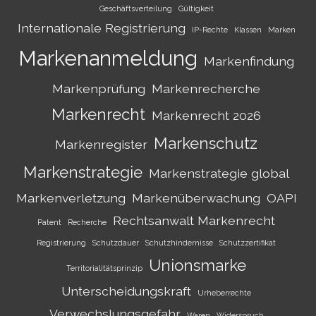
Geschäftsverteilung
Gültigkeit
Internationale Registrierung
IP-Rechte
Klassen
Marken
Markenanmeldung
Markenfindung
Markenprüfung
Markenrecherche
Markenrecht
Markenrecht 2026
Markenschutz
Markenregister
Markenstrategie
Markenstrategie global
Markenverletzung
Markenüberwachung
OAPI
Rechtsanwalt Markenrecht
Patent
Recherche
Registrierung
Schutzdauer
Schutzhindernisse
Schutzzertifikat
Unionsmarke
Territorialitätsprinzip
Unterscheidungskraft
Urheberrechte
Verwechslungsgefahr
Waren
Widerspruch