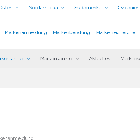
 Osten
Nordamerika
Südamerika
Ozeanien
Markenanmeldung
Markenberatung
Markenrecherche
rkenländer
Markenkanzlei
Aktuelles
Markenw
rkenanmeldung.