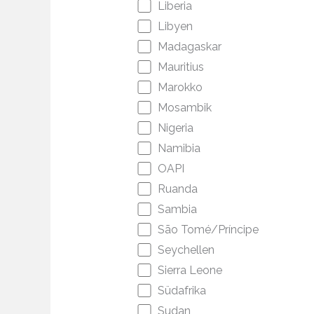
Liberia
Libyen
Madagaskar
Mauritius
Marokko
Mosambik
Nigeria
Namibia
OAPI
Ruanda
Sambia
São Tomé/Príncipe
Seychellen
Sierra Leone
Südafrika
Sudan