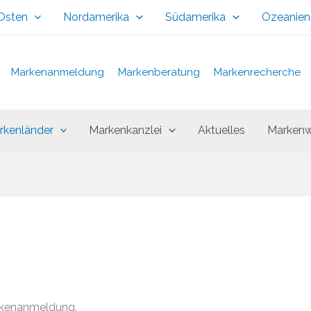
 Osten
Nordamerika
Südamerika
Ozeanien
Markenanmeldung
Markenberatung
Markenrecherche
rkenländer
Markenkanzlei
Aktuelles
Markenw
rkenanmeldung.