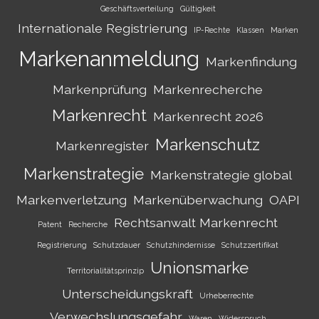
Geschäftsverteilung
Gültigkeit
Internationale Registrierung
IP-Rechte
Klassen
Marken
Markenanmeldung
Markenfindung
Markenprüfung
Markenrecherche
Markenrecht
Markenrecht 2026
Markenschutz
Markenregister
Markenstrategie
Markenstrategie global
Markenverletzung
Markenüberwachung
OAPI
Rechtsanwalt Markenrecht
Patent
Recherche
Registrierung
Schutzdauer
Schutzhindernisse
Schutzzertifikat
Unionsmarke
Territorialitätsprinzip
Unterscheidungskraft
Urheberrechte
Verwechslungsgefahr
Waren
Widerspruch