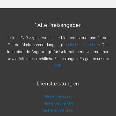
h
e
n
* Alle Preisangaben
n
a
netto in EUR zzgl. gesetzlicher Mehrwertsteuer und für den
c
Fall der Markenanmeldung zzgl.
amtlichen Gebühren
. Das
h
freibleibende Angebot gilt für Unternehmer/ Unternehmen
:
sowie öffentlich-rechtliche Einrichtungen. Es gelten unsere
AGB
.
Dienstleistungen
Markenberatung
Markenrecherche
Markenanmeldung