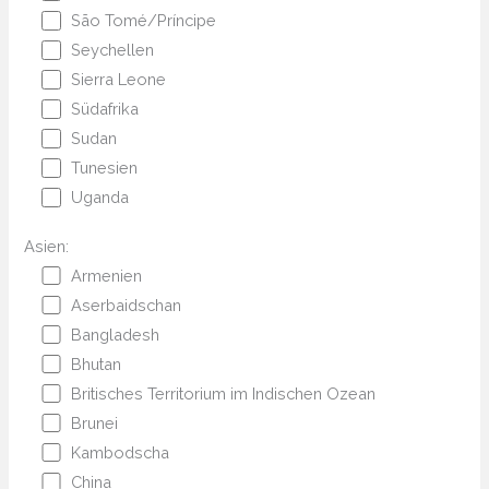
São Tomé/Príncipe
Seychellen
Sierra Leone
Südafrika
Sudan
Tunesien
Uganda
Asien:
Armenien
Aserbaidschan
Bangladesh
Bhutan
Britisches Territorium im Indischen Ozean
Brunei
Kambodscha
China