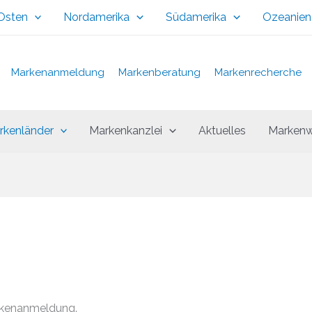
 Osten
Nordamerika
Südamerika
Ozeanien
Markenanmeldung
Markenberatung
Markenrecherche
rkenländer
Markenkanzlei
Aktuelles
Markenw
rkenanmeldung.