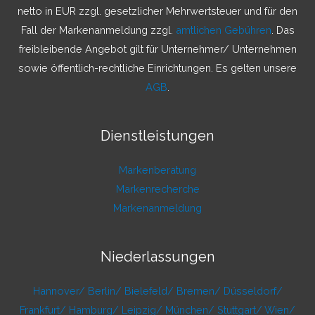
a
netto in EUR zzgl. gesetzlicher Mehrwertsteuer und für den
c
Fall der Markenanmeldung zzgl.
amtlichen Gebühren
. Das
h
freibleibende Angebot gilt für Unternehmer/ Unternehmen
:
sowie öffentlich-rechtliche Einrichtungen. Es gelten unsere
AGB
.
Dienstleistungen
Markenberatung
Markenrecherche
Markenanmeldung
Niederlassungen
Hannover/
Berlin/
Bielefeld/
Bremen/
Düsseldorf/
Frankfurt/
Hamburg/
Leipzig/
München/
Stuttgart/
Wien/