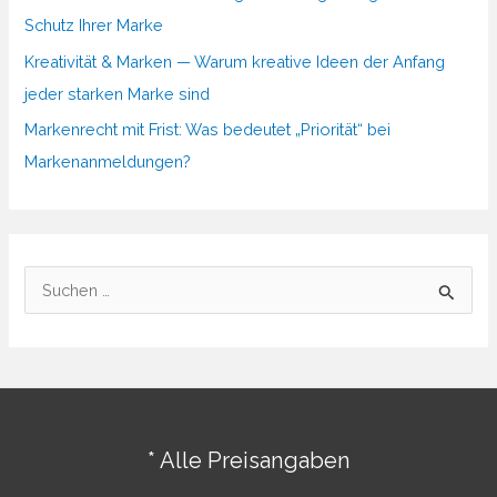
Schutz Ihrer Marke
Kreativität & Marken — Warum kreative Ideen der Anfang
jeder starken Marke sind
Markenrecht mit Frist: Was bedeutet „Priorität“ bei
Markenanmeldungen?
S
u
c
h
e
n
* Alle Preisangaben
n