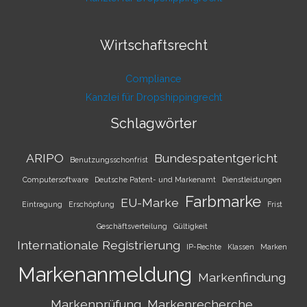
Wirtschaftsrecht
Compliance
Kanzlei für Dropshippingrecht
Schlagwörter
ARIPO
Bundespatentgericht
Benutzungsschonfrist
Computersoftware
Deutsche Patent- und Markenamt
Dienstleistungen
Farbmarke
EU-Marke
Eintragung
Erschöpfung
Frist
Geschäftsverteilung
Gültigkeit
Internationale Registrierung
IP-Rechte
Klassen
Marken
Markenanmeldung
Markenfindung
Markenprüfung
Markenrecherche