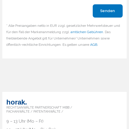
Bitte lasse dieses Feld leer.
* Alle Preisangaben netto in EUR zzgl. gesetzlicher Mehrwertsteuer und
für den Fall der Markenanmeldung zzgl.
amtlichen Gebühren
. Das
freibleibende Angebot gilt für Unternehmer/ Unternehmen sowie
öffentlich-rechtliche Einrichtungen. Es gelten unsere
AGB
.
horak.
RECHTSANWÄLTE PARTNERSCHAFT MBB /
FACHANWÄLTE / PATENTANWÄLTE /
9 – 13 Uhr (Mo – Fr)