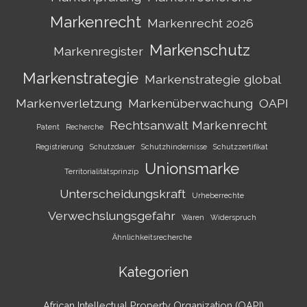
Markenrecht
Markenrecht 2026
Markenschutz
Markenregister
Markenstrategie
Markenstrategie global
Markenverletzung
Markenüberwachung
OAPI
Rechtsanwalt Markenrecht
Patent
Recherche
Registrierung
Schutzdauer
Schutzhindernisse
Schutzzertifikat
Unionsmarke
Territorialitätsprinzip
Unterscheidungskraft
Urheberrechte
Verwechslungsgefahr
Waren
Widerspruch
Ähnlichkeitsrecherche
Kategorien
African Intellectual Property Organization (OAPI)