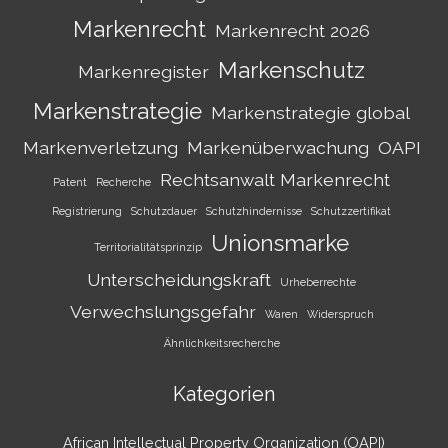
Markenrecht
Markenrecht 2026
Markenschutz
Markenregister
Markenstrategie
Markenstrategie global
Markenverletzung
Markenüberwachung
OAPI
Rechtsanwalt Markenrecht
Patent
Recherche
Registrierung
Schutzdauer
Schutzhindernisse
Schutzzertifikat
Unionsmarke
Territorialitätsprinzip
Unterscheidungskraft
Urheberrechte
Verwechslungsgefahr
Waren
Widerspruch
Ähnlichkeitsrecherche
Kategorien
African Intellectual Property Organization (OAPI)