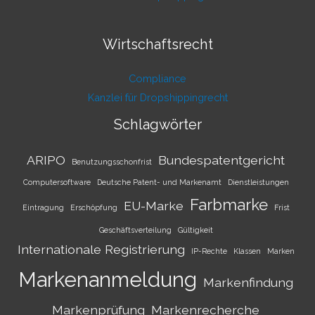
Wirtschaftsrecht
Compliance
Kanzlei für Dropshippingrecht
Schlagwörter
ARIPO
Bundespatentgericht
Benutzungsschonfrist
Computersoftware
Deutsche Patent- und Markenamt
Dienstleistungen
Farbmarke
EU-Marke
Eintragung
Erschöpfung
Frist
Geschäftsverteilung
Gültigkeit
Internationale Registrierung
IP-Rechte
Klassen
Marken
Markenanmeldung
Markenfindung
Markenprüfung
Markenrecherche