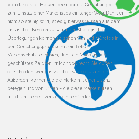
Von der ersten Markenidee über die Gestaltung bis
zum Einsatz einer Marke ist es ein langer Weg. Damit er
nicht so steinig wird, ist es gut etwas Wissen aus dem
juristischen Bereich zu sammeln. Strategische
Überlegungen können so schon früh und mühelos in
den Gestaltungsprozess mit einfließen.
Markenschutz lohnt sich, denn die Marke ist als
geschütztes Zeichen Ihr Monopolrecht. Sie dürfen
entscheiden, wer das Zeichen wie benutzen darf.
Außerdem können Sie die Marke mit einer Lizenz
belegen und von Dritten – die diese Marke nutzen
möchten – eine Lizenzgebühr einfordern.