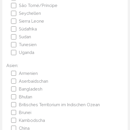
São Tomé/Príncipe
Seychellen
Sierra Leone
Südafrika
Sudan
Tunesien
Uganda
Asien:
Armenien
Aserbaidschan
Bangladesh
Bhutan
Britisches Territorium im Indischen Ozean
Brunei
Kambodscha
China