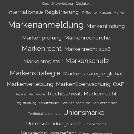
Geschäftsverteilung
Gültigkeit
Internationale Registrierung
IP-Rechte
Klassen
Marken
Markenanmeldung
Markenfindung
Markenprüfung
Markenrecherche
Markenrecht
Markenrecht 2026
Markenschutz
Markenregister
Markenstrategie
Markenstrategie global
Markenverletzung
Markenüberwachung
OAPI
Rechtsanwalt Markenrecht
Patent
Recherche
Registrierung
Schutzdauer
Schutzhindernisse
Schutzzertifikat
Unionsmarke
Territorialitätsprinzip
Unterscheidungskraft
Urheberrechte
Verwechslungsgefahr
Waren
Widerspruch