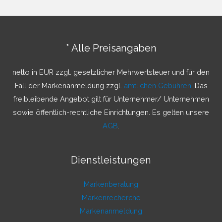
h
e
n
* Alle Preisangaben
n
a
netto in EUR zzgl. gesetzlicher Mehrwertsteuer und für den
c
Fall der Markenanmeldung zzgl.
amtlichen Gebühren
. Das
h
freibleibende Angebot gilt für Unternehmer/ Unternehmen
:
sowie öffentlich-rechtliche Einrichtungen. Es gelten unsere
AGB
.
Dienstleistungen
Markenberatung
Markenrecherche
Markenanmeldung