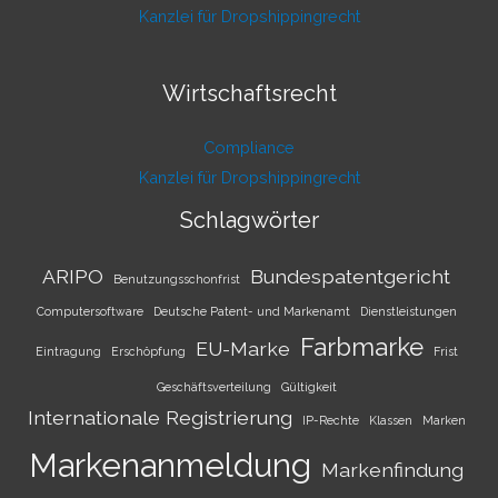
Kanzlei für Dropshippingrecht
Wirtschaftsrecht
Compliance
Kanzlei für Dropshippingrecht
Schlagwörter
ARIPO
Bundespatentgericht
Benutzungsschonfrist
Computersoftware
Deutsche Patent- und Markenamt
Dienstleistungen
Farbmarke
EU-Marke
Eintragung
Erschöpfung
Frist
Geschäftsverteilung
Gültigkeit
Internationale Registrierung
IP-Rechte
Klassen
Marken
Markenanmeldung
Markenfindung