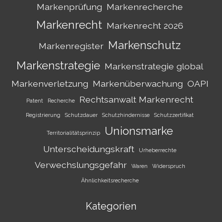
Markenprüfung
Markenrecherche
Markenrecht
Markenrecht 2026
Markenschutz
Markenregister
Markenstrategie
Markenstrategie global
Markenverletzung
Markenüberwachung
OAPI
Rechtsanwalt Markenrecht
Patent
Recherche
Registrierung
Schutzdauer
Schutzhindernisse
Schutzzertifikat
Unionsmarke
Territorialitätsprinzip
Unterscheidungskraft
Urheberrechte
Verwechslungsgefahr
Waren
Widerspruch
Ähnlichkeitsrecherche
Kategorien