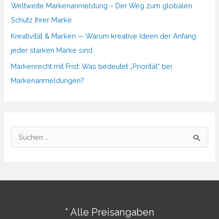
Weltweite Markenanmeldung – Der Weg zum globalen
Schutz Ihrer Marke
Kreativität & Marken — Warum kreative Ideen der Anfang
jeder starken Marke sind
Markenrecht mit Frist: Was bedeutet „Priorität“ bei
Markenanmeldungen?
S
u
c
h
e
n
* Alle Preisangaben
n