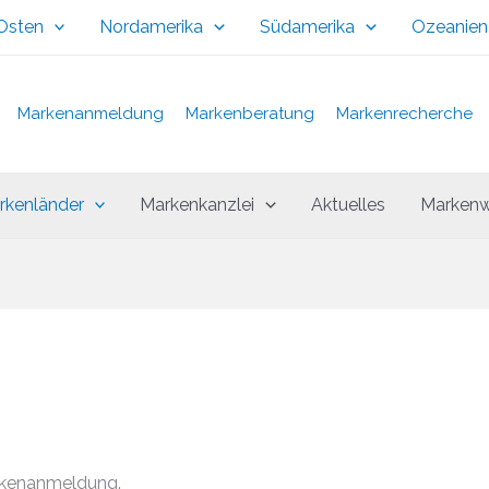
 Osten
Nordamerika
Südamerika
Ozeanien
Markenanmeldung
Markenberatung
Markenrecherche
rkenländer
Markenkanzlei
Aktuelles
Markenw
rkenanmeldung.