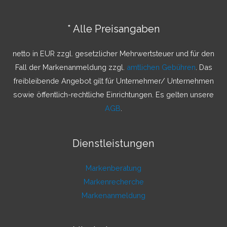
e
n
* Alle Preisangaben
n
a
netto in EUR zzgl. gesetzlicher Mehrwertsteuer und für den
c
Fall der Markenanmeldung zzgl.
amtlichen Gebühren
. Das
h
freibleibende Angebot gilt für Unternehmer/ Unternehmen
:
sowie öffentlich-rechtliche Einrichtungen. Es gelten unsere
AGB
.
Dienstleistungen
Markenberatung
Markenrecherche
Markenanmeldung