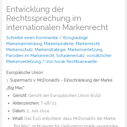
Entwicklung der
Rechtssprechung im
internationalen Markenrecht
Schreibe einen Kommentar
/
Bösgläubige
Markenanmeldung
,
Markenpiraterie
,
Markenrecht
,
Markenschutz
,
Markenstrategie
,
Markenverletzung
,
Parodien im Markenrecht
,
Schadenersatz
,
vorsätzlicher
Markenverletzung
/ Von
horak Rechtsanwaelte
Europäische Union
1.
Supermac’s v. McDonald’s – Einschränkung der Marke
„Big Mac“
Gericht:
Gericht der Europäischen Union (EuG)
Aktenzeichen:
T‑58/23
Datum:
5. Juni 2024
Inhalt:
Das EuG entschied, dass McDonald’s die Marke
„Big Mac“ nicht länger für Geflügelprodukte verwenden