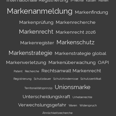
IP-Rechte
Klassen
Marken
Markenanmeldung
Markenfindung
Markenprüfung
Markenrecherche
Markenrecht
Markenrecht 2026
Markenschutz
Markenregister
Markenstrategie
Markenstrategie global
Markenverletzung
Markenüberwachung
OAPI
Rechtsanwalt Markenrecht
Patent
Recherche
Registrierung
Schutzdauer
Schutzhindernisse
Schutzzertifikat
Unionsmarke
Territorialitätsprinzip
Unterscheidungskraft
Urheberrechte
Verwechslungsgefahr
Waren
Widerspruch
Ähnlichkeitsrecherche