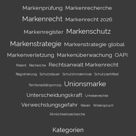
Markenprüfung
Markenrecherche
Markenrecht
Markenrecht 2026
Markenschutz
Markenregister
Markenstrategie
Markenstrategie global
Markenverletzung
Markenüberwachung
OAPI
Rechtsanwalt Markenrecht
Patent
Recherche
Registrierung
Schutzdauer
Schutzhindernisse
Schutzzertifikat
Unionsmarke
Territorialitätsprinzip
Unterscheidungskraft
Urheberrechte
Verwechslungsgefahr
Waren
Widerspruch
Ähnlichkeitsrecherche
Kategorien