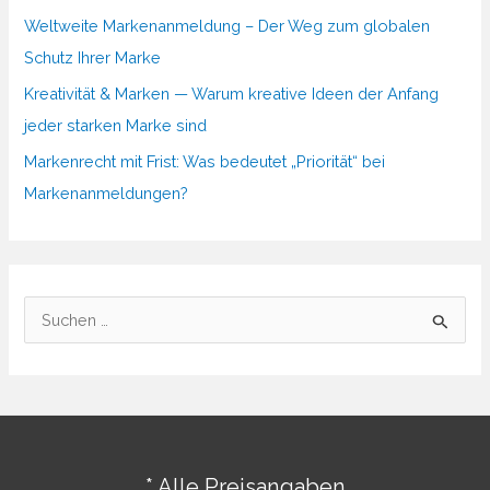
Weltweite Markenanmeldung – Der Weg zum globalen
Schutz Ihrer Marke
Kreativität & Marken — Warum kreative Ideen der Anfang
jeder starken Marke sind
Markenrecht mit Frist: Was bedeutet „Priorität“ bei
Markenanmeldungen?
S
u
c
h
e
n
* Alle Preisangaben