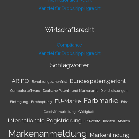
Kanzlei für Dropshippingrecht
Wirtschaftsrecht
Compliance
Kanzlei für Dropshippingrecht
Schlagwörter
ARIPO
Bundespatentgericht
Benutzungsschonfrist
Computersoftware
Deutsche Patent- und Markenamt
Dienstleistungen
Farbmarke
EU-Marke
Eintragung
Erschöpfung
Frist
Geschäftsverteilung
Gültigkeit
Internationale Registrierung
IP-Rechte
Klassen
Marken
Markenanmeldung
Markenfindung