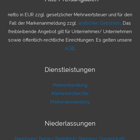
n
a
netto in EUR zzgl. gesetzlicher Mehrwertsteuer und für den
c
Fall der Markenanmeldung zzgl.
amtlichen Gebühren
. Das
h
freibleibende Angebot gilt für Unternehmer/ Unternehmen
:
sowie öffentlich-rechtliche Einrichtungen. Es gelten unsere
AGB
.
Dienstleistungen
Markenberatung
Markenrecherche
Markenanmeldung
Niederlassungen
Hannover/
Berlin/
Bielefeld/
Bremen/
Düsseldorf/