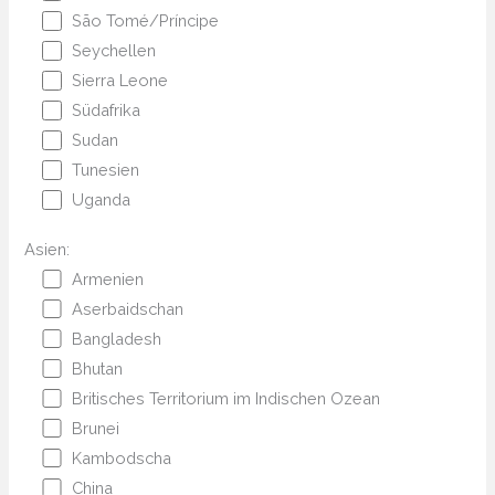
São Tomé/Príncipe
Seychellen
Sierra Leone
Südafrika
Sudan
Tunesien
Uganda
Asien:
Armenien
Aserbaidschan
Bangladesh
Bhutan
Britisches Territorium im Indischen Ozean
Brunei
Kambodscha
China