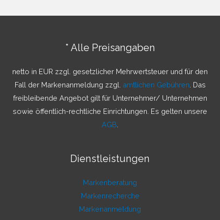
h
e
n
* Alle Preisangaben
n
a
netto in EUR zzgl. gesetzlicher Mehrwertsteuer und für den
c
Fall der Markenanmeldung zzgl.
amtlichen Gebühren
. Das
h
freibleibende Angebot gilt für Unternehmer/ Unternehmen
:
sowie öffentlich-rechtliche Einrichtungen. Es gelten unsere
AGB
.
Dienstleistungen
Markenberatung
Markenrecherche
Markenanmeldung