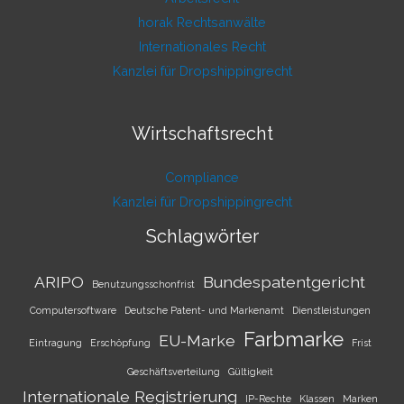
horak Rechtsanwälte
Internationales Recht
Kanzlei für Dropshippingrecht
Wirtschaftsrecht
Compliance
Kanzlei für Dropshippingrecht
Schlagwörter
ARIPO
Bundespatentgericht
Benutzungsschonfrist
Computersoftware
Deutsche Patent- und Markenamt
Dienstleistungen
Farbmarke
EU-Marke
Eintragung
Erschöpfung
Frist
Geschäftsverteilung
Gültigkeit
Internationale Registrierung
IP-Rechte
Klassen
Marken