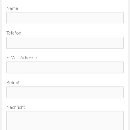
Bitte lasse dieses Feld leer.
Name
Telefon
Bitte lasse dieses Feld leer.
E-Mail-Adresse
Betreff
Nachricht