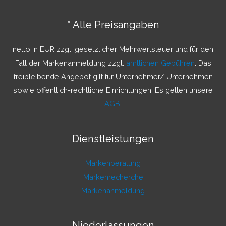
e
n
* Alle Preisangaben
n
a
netto in EUR zzgl. gesetzlicher Mehrwertsteuer und für den
c
Fall der Markenanmeldung zzgl.
amtlichen Gebühren
. Das
h
freibleibende Angebot gilt für Unternehmer/ Unternehmen
:
sowie öffentlich-rechtliche Einrichtungen. Es gelten unsere
AGB
.
Dienstleistungen
Markenberatung
Markenrecherche
Markenanmeldung
Niederlassungen