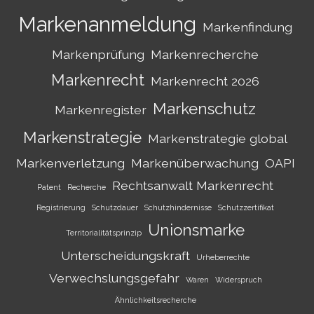
Markenanmeldung
Markenfindung
Markenprüfung
Markenrecherche
Markenrecht
Markenrecht 2026
Markenschutz
Markenregister
Markenstrategie
Markenstrategie global
Markenverletzung
Markenüberwachung
OAPI
Rechtsanwalt Markenrecht
Patent
Recherche
Registrierung
Schutzdauer
Schutzhindernisse
Schutzzertifikat
Unionsmarke
Territorialitätsprinzip
Unterscheidungskraft
Urheberrechte
Verwechslungsgefahr
Waren
Widerspruch
Ähnlichkeitsrecherche