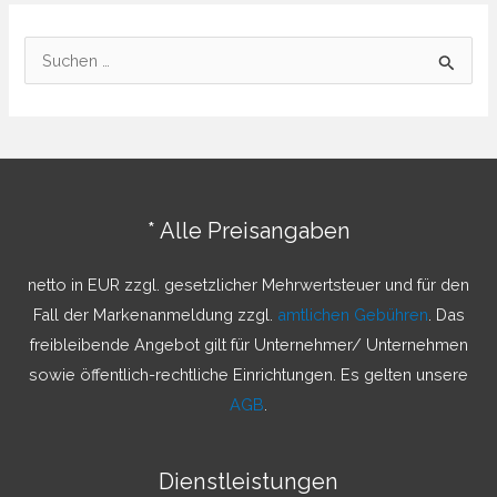
S
u
c
h
e
n
* Alle Preisangaben
n
a
netto in EUR zzgl. gesetzlicher Mehrwertsteuer und für den
c
Fall der Markenanmeldung zzgl.
amtlichen Gebühren
. Das
h
freibleibende Angebot gilt für Unternehmer/ Unternehmen
:
sowie öffentlich-rechtliche Einrichtungen. Es gelten unsere
AGB
.
Dienstleistungen