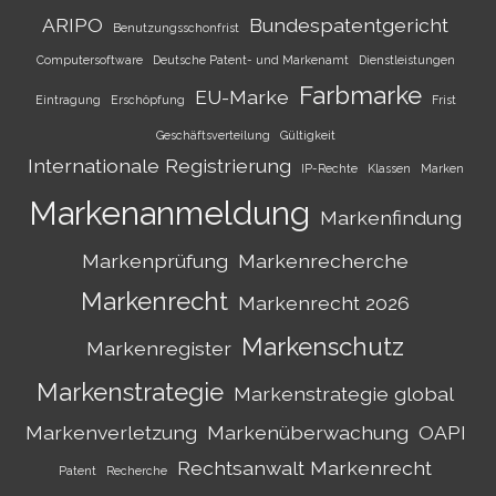
ARIPO
Bundespatentgericht
Benutzungsschonfrist
Computersoftware
Deutsche Patent- und Markenamt
Dienstleistungen
Farbmarke
EU-Marke
Eintragung
Erschöpfung
Frist
Geschäftsverteilung
Gültigkeit
Internationale Registrierung
IP-Rechte
Klassen
Marken
Markenanmeldung
Markenfindung
Markenprüfung
Markenrecherche
Markenrecht
Markenrecht 2026
Markenschutz
Markenregister
Markenstrategie
Markenstrategie global
Markenverletzung
Markenüberwachung
OAPI
Rechtsanwalt Markenrecht
Patent
Recherche