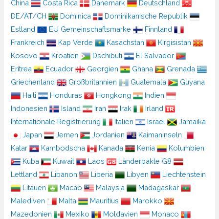
China
Costa Rica
Dänemark
Deutschland
DE/AT/CH
Dominica
Dominikanische Republik
Estland
EU Gemeinschaftsmarke
Finnland
Frankreich
Kap Verde
Kasachstan
Kirgisistan
Kosovo
Kroatien
Dschibuti
El Salvador
Eritrea
Ecuador
Georgien
Ghana
Grenada
Griechenland
Großbritannien
Guatemala
Guyana
Haiti
Honduras
Hongkong
Indien
Indonesien
Island
Iran
Irak
Irland
Internationale Registrierung
Italien
Israel
Jamaika
Japan
Jemen
Jordanien
Kaimaninseln
Katar
Kambodscha
Kanada
Kenia
Kolumbien
Kuba
Kuwait
Laos
Länderpakte G8
Lettland
Libanon
Liberia
Libyen
Liechtenstein
Litauen
Macao
Malaysia
Madagaskar
Malediven
Malta
Mauritius
Marokko
Mazedonien
Mexiko
Moldavien
Monaco