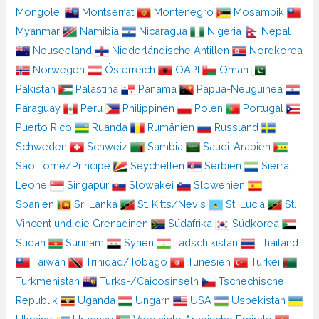
Mongolei
Montserrat
Montenegro
Mosambik
Myanmar
Namibia
Nicaragua
Nigeria
Nepal
Neuseeland
Niederländische Antillen
Nordkorea
Norwegen
Österreich
OAPI
Oman
Pakistan
Palästina
Panama
Papua-Neuguinea
Paraguay
Peru
Philippinen
Polen
Portugal
Puerto Rico
Ruanda
Rumänien
Russland
Schweden
Schweiz
Sambia
Saudi-Arabien
São Tomé/Príncipe
Seychellen
Serbien
Sierra
Leone
Singapur
Slowakei
Slowenien
Spanien
Sri Lanka
St. Kitts/Nevis
St. Lucia
St.
Vincent und die Grenadinen
Südafrika
Südkorea
Sudan
Surinam
Syrien
Tadschikistan
Thailand
Taiwan
Trinidad/Tobago
Tunesien
Türkei
Turkmenistan
Turks-/Caicosinseln
Tschechische
Republik
Uganda
Ungarn
USA
Usbekistan