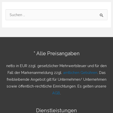
S
u
c
h
e
n
* Alle Preisangaben
n
a
netto in EUR zzgl. gesetzlicher Mehrwertsteuer und für den
c
Fall der Markenanmeldung zzgl.
amtlichen Gebühren
. Das
h
freibleibende Angebot gilt für Unternehmer/ Unternehmen
:
sowie öffentlich-rechtliche Einrichtungen. Es gelten unsere
AGB
.
Dienstleistungen