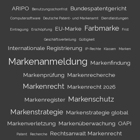
ARIPO
Bundespatentgericht
Benutzungsschonfrist
Computersoftware
Deutsche Patent- und Markenamt
Dienstleistungen
Farbmarke
EU-Marke
Eintragung
Erschöpfung
Frist
Geschäftsverteilung
Gültigkeit
Internationale Registrierung
IP-Rechte
Klassen
Marken
Markenanmeldung
Markenfindung
Markenprüfung
Markenrecherche
Markenrecht
Markenrecht 2026
Markenschutz
Markenregister
Markenstrategie
Markenstrategie global
Markenverletzung
Markenüberwachung
OAPI
Rechtsanwalt Markenrecht
Patent
Recherche