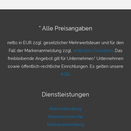
h
e
n
* Alle Preisangaben
n
a
netto in EUR zzgl. gesetzlicher Mehrwertsteuer und für den
c
Fall der Markenanmeldung zzgl.
amtlichen Gebühren
. Das
h
freibleibende Angebot gilt für Unternehmer/ Unternehmen
:
sowie öffentlich-rechtliche Einrichtungen. Es gelten unsere
AGB
.
Dienstleistungen
Markenberatung
Markenrecherche
Markenanmeldung