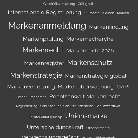
Geschäftsverteilung
Gültigkeit
Internationale Registrierung
IP-Rechte
Klassen
Marken
Markenanmeldung
Markenfindung
Markenprüfung
Markenrecherche
Markenrecht
Markenrecht 2026
Markenschutz
Markenregister
Markenstrategie
Markenstrategie global
Markenverletzung
Markenüberwachung
OAPI
Rechtsanwalt Markenrecht
Patent
Recherche
Registrierung
Schutzdauer
Schutzhindernisse
Schutzzertifikat
Unionsmarke
Territorialitätsprinzip
Unterscheidungskraft
Urheberrechte
Verwechslungsgefahr
Waren
Widerspruch