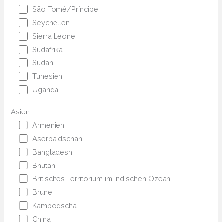
São Tomé/Príncipe
Seychellen
Sierra Leone
Südafrika
Sudan
Tunesien
Uganda
Asien:
Armenien
Aserbaidschan
Bangladesh
Bhutan
Britisches Territorium im Indischen Ozean
Brunei
Kambodscha
China