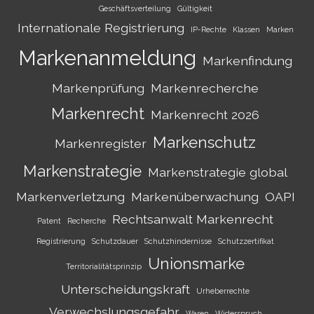
Geschäftsverteilung
Gültigkeit
Internationale Registrierung
IP-Rechte
Klassen
Marken
Markenanmeldung
Markenfindung
Markenprüfung
Markenrecherche
Markenrecht
Markenrecht 2026
Markenschutz
Markenregister
Markenstrategie
Markenstrategie global
Markenverletzung
Markenüberwachung
OAPI
Rechtsanwalt Markenrecht
Patent
Recherche
Registrierung
Schutzdauer
Schutzhindernisse
Schutzzertifikat
Unionsmarke
Territorialitätsprinzip
Unterscheidungskraft
Urheberrechte
Verwechslungsgefahr
Waren
Widerspruch