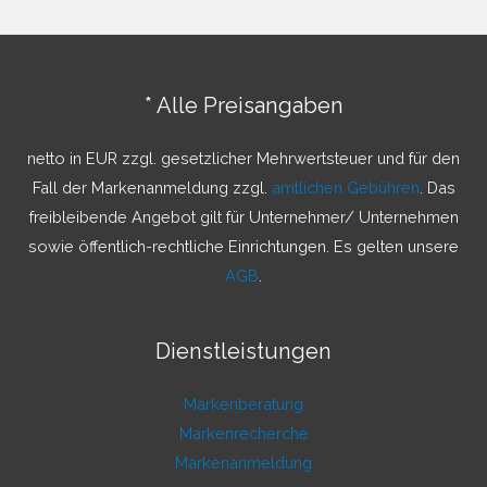
h
e
n
* Alle Preisangaben
n
a
netto in EUR zzgl. gesetzlicher Mehrwertsteuer und für den
c
Fall der Markenanmeldung zzgl.
amtlichen Gebühren
. Das
h
freibleibende Angebot gilt für Unternehmer/ Unternehmen
:
sowie öffentlich-rechtliche Einrichtungen. Es gelten unsere
AGB
.
Dienstleistungen
Markenberatung
Markenrecherche
Markenanmeldung