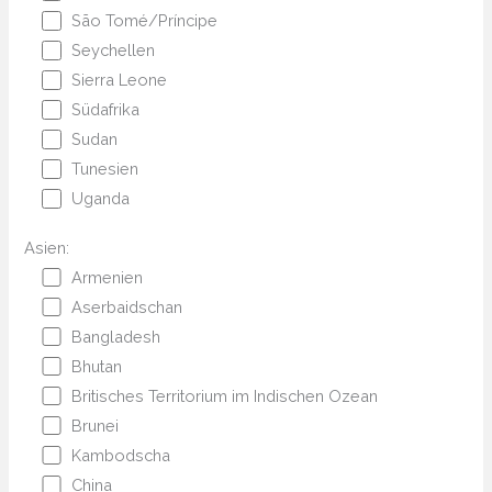
São Tomé/Príncipe
Seychellen
Sierra Leone
Südafrika
Sudan
Tunesien
Uganda
Asien:
Armenien
Aserbaidschan
Bangladesh
Bhutan
Britisches Territorium im Indischen Ozean
Brunei
Kambodscha
China