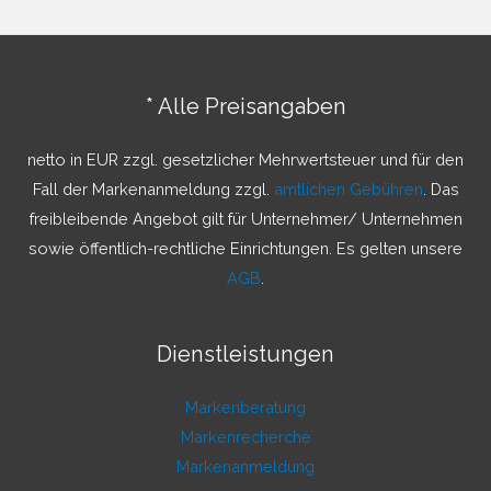
h
e
n
* Alle Preisangaben
n
a
netto in EUR zzgl. gesetzlicher Mehrwertsteuer und für den
c
Fall der Markenanmeldung zzgl.
amtlichen Gebühren
. Das
h
freibleibende Angebot gilt für Unternehmer/ Unternehmen
:
sowie öffentlich-rechtliche Einrichtungen. Es gelten unsere
AGB
.
Dienstleistungen
Markenberatung
Markenrecherche
Markenanmeldung