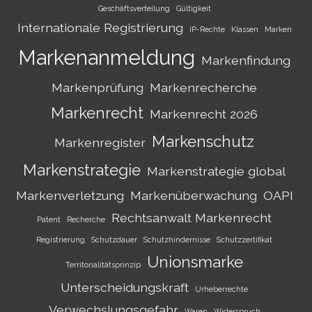
Geschäftsverteilung
Gültigkeit
Internationale Registrierung
IP-Rechte
Klassen
Marken
Markenanmeldung
Markenfindung
Markenprüfung
Markenrecherche
Markenrecht
Markenrecht 2026
Markenschutz
Markenregister
Markenstrategie
Markenstrategie global
Markenverletzung
Markenüberwachung
OAPI
Rechtsanwalt Markenrecht
Patent
Recherche
Registrierung
Schutzdauer
Schutzhindernisse
Schutzzertifikat
Unionsmarke
Territorialitätsprinzip
Unterscheidungskraft
Urheberrechte
Verwechslungsgefahr
Waren
Widerspruch