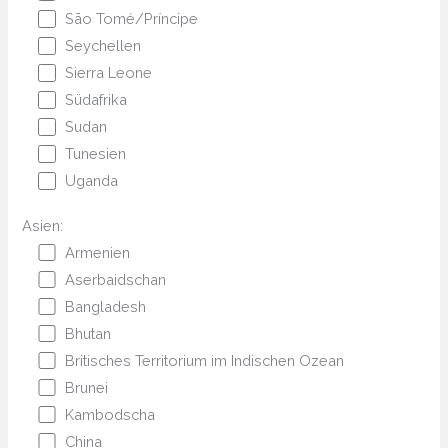
São Tomé/Príncipe
Seychellen
Sierra Leone
Südafrika
Sudan
Tunesien
Uganda
Asien:
Armenien
Aserbaidschan
Bangladesh
Bhutan
Britisches Territorium im Indischen Ozean
Brunei
Kambodscha
China