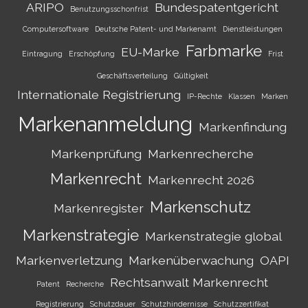
ARIPO
Bundespatentgericht
Benutzungsschonfrist
Computersoftware
Deutsche Patent- und Markenamt
Dienstleistungen
Farbmarke
EU-Marke
Eintragung
Erschöpfung
Frist
Geschäftsverteilung
Gültigkeit
Internationale Registrierung
IP-Rechte
Klassen
Marken
Markenanmeldung
Markenfindung
Markenprüfung
Markenrecherche
Markenrecht
Markenrecht 2026
Markenschutz
Markenregister
Markenstrategie
Markenstrategie global
Markenverletzung
Markenüberwachung
OAPI
Rechtsanwalt Markenrecht
Patent
Recherche
Registrierung
Schutzdauer
Schutzhindernisse
Schutzzertifikat