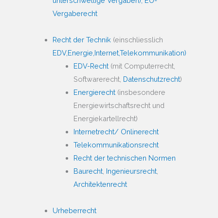
unterschwellige Vergaben), EU-
Vergaberecht
Recht der Technik
(einschliesslich
EDV,
Energie,
Internet,
Telekommunikation)
EDV-Recht
(mit Computerrecht,
Softwarerecht,
Datenschutzrecht
)
Energierecht
(insbesondere
Energiewirtschaftsrecht und
Energiekartellrecht)
Internetrecht/ Onlinerecht
Telekommunikationsrecht
Recht der technischen Normen
Baurecht
,
Ingenieursrecht
,
Architektenrecht
Urheberrecht