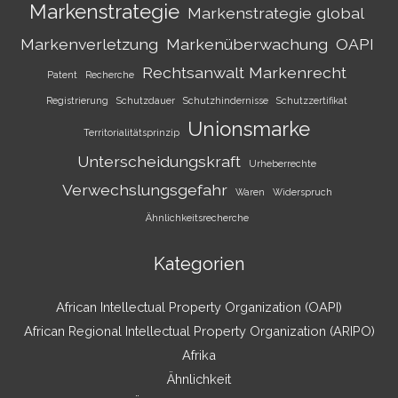
Markenstrategie
Markenstrategie global
Markenverletzung
Markenüberwachung
OAPI
Rechtsanwalt Markenrecht
Patent
Recherche
Registrierung
Schutzdauer
Schutzhindernisse
Schutzzertifikat
Unionsmarke
Territorialitätsprinzip
Unterscheidungskraft
Urheberrechte
Verwechslungsgefahr
Waren
Widerspruch
Ähnlichkeitsrecherche
Kategorien
African Intellectual Property Organization (OAPI)
African Regional Intellectual Property Organization (ARIPO)
Afrika
Ähnlichkeit