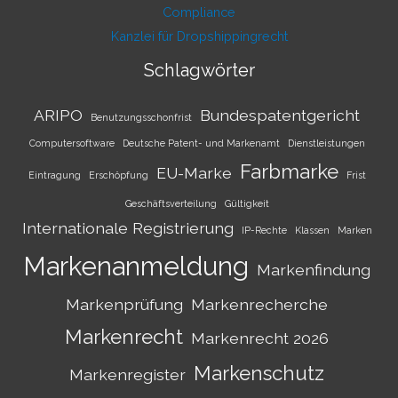
Compliance
Kanzlei für Dropshippingrecht
Schlagwörter
ARIPO
Bundespatentgericht
Benutzungsschonfrist
Computersoftware
Deutsche Patent- und Markenamt
Dienstleistungen
Farbmarke
EU-Marke
Eintragung
Erschöpfung
Frist
Geschäftsverteilung
Gültigkeit
Internationale Registrierung
IP-Rechte
Klassen
Marken
Markenanmeldung
Markenfindung
Markenprüfung
Markenrecherche
Markenrecht
Markenrecht 2026
Markenschutz
Markenregister