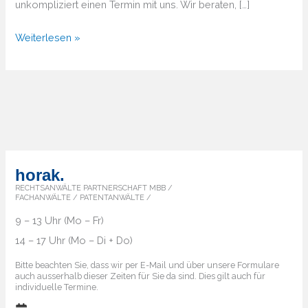
unkompliziert einen Termin mit uns. Wir beraten, […]
Von
Weiterlesen »
A
bis
Z
–
Überblick
über
die
horak.
Markenländer
RECHTSANWÄLTE PARTNERSCHAFT MBB /
FACHANWÄLTE / PATENTANWÄLTE /
9 – 13 Uhr (Mo – Fr)
14 – 17 Uhr (Mo – Di + Do)
Bitte beachten Sie, dass wir per E-Mail und über unsere Formulare
auch ausserhalb dieser Zeiten für Sie da sind. Dies gilt auch für
individuelle Termine.