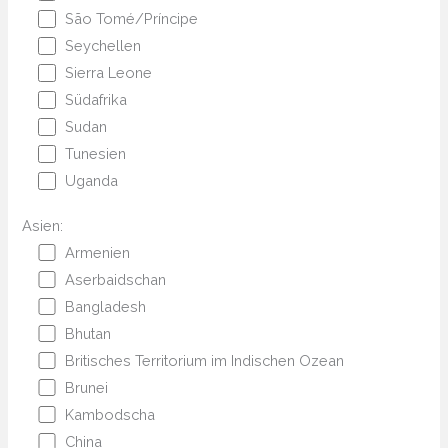
São Tomé/Príncipe
Seychellen
Sierra Leone
Südafrika
Sudan
Tunesien
Uganda
Asien:
Armenien
Aserbaidschan
Bangladesh
Bhutan
Britisches Territorium im Indischen Ozean
Brunei
Kambodscha
China