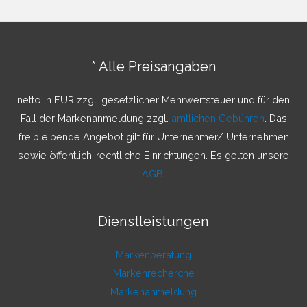
h
e
n
* Alle Preisangaben
n
a
netto in EUR zzgl. gesetzlicher Mehrwertsteuer und für den
c
Fall der Markenanmeldung zzgl.
amtlichen Gebühren
. Das
h
freibleibende Angebot gilt für Unternehmer/ Unternehmen
:
sowie öffentlich-rechtliche Einrichtungen. Es gelten unsere
AGB
.
Dienstleistungen
Markenberatung
Markenrecherche
Markenanmeldung