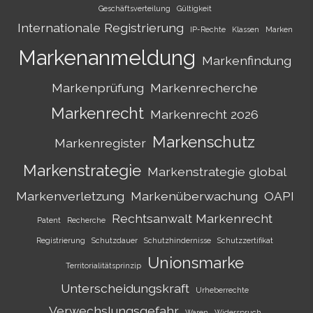
Geschäftsverteilung
Gültigkeit
Internationale Registrierung
IP-Rechte
Klassen
Marken
Markenanmeldung
Markenfindung
Markenprüfung
Markenrecherche
Markenrecht
Markenrecht 2026
Markenschutz
Markenregister
Markenstrategie
Markenstrategie global
Markenverletzung
Markenüberwachung
OAPI
Rechtsanwalt Markenrecht
Patent
Recherche
Registrierung
Schutzdauer
Schutzhindernisse
Schutzzertifikat
Unionsmarke
Territorialitätsprinzip
Unterscheidungskraft
Urheberrechte
Verwechslungsgefahr
Waren
Widerspruch