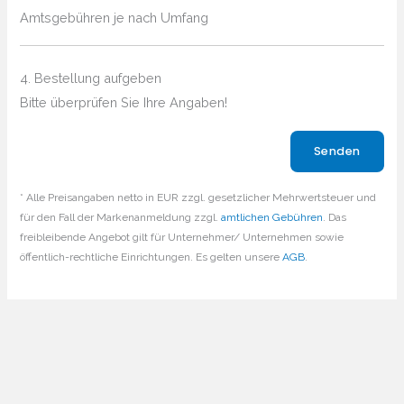
Amtsgebühren je nach Umfang
4. Bestellung aufgeben
Bitte überprüfen Sie Ihre Angaben!
Bitte lasse dieses Feld leer.
* Alle Preisangaben netto in EUR zzgl. gesetzlicher Mehrwertsteuer und
für den Fall der Markenanmeldung zzgl.
amtlichen Gebühren
. Das
freibleibende Angebot gilt für Unternehmer/ Unternehmen sowie
öffentlich-rechtliche Einrichtungen. Es gelten unsere
AGB
.