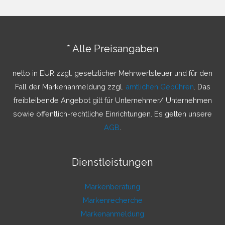
h
e
n
* Alle Preisangaben
n
a
netto in EUR zzgl. gesetzlicher Mehrwertsteuer und für den
c
Fall der Markenanmeldung zzgl.
amtlichen Gebühren
. Das
h
freibleibende Angebot gilt für Unternehmer/ Unternehmen
:
sowie öffentlich-rechtliche Einrichtungen. Es gelten unsere
AGB
.
Dienstleistungen
Markenberatung
Markenrecherche
Markenanmeldung