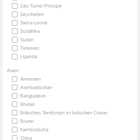
São Tomé/Príncipe
Seychellen
Sierra Leone
Südafrika
Sudan
Tunesien
Uganda
Asien:
Armenien
Aserbaidschan
Bangladesh
Bhutan
Britisches Territorium im Indischen Ozean
Brunei
Kambodscha
China