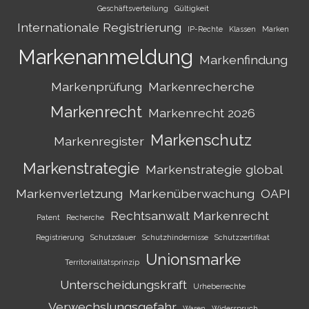
Geschäftsverteilung
Gültigkeit
Internationale Registrierung
IP-Rechte
Klassen
Marken
Markenanmeldung
Markenfindung
Markenprüfung
Markenrecherche
Markenrecht
Markenrecht 2026
Markenschutz
Markenregister
Markenstrategie
Markenstrategie global
Markenverletzung
Markenüberwachung
OAPI
Rechtsanwalt Markenrecht
Patent
Recherche
Registrierung
Schutzdauer
Schutzhindernisse
Schutzzertifikat
Unionsmarke
Territorialitätsprinzip
Unterscheidungskraft
Urheberrechte
Verwechslungsgefahr
Waren
Widerspruch