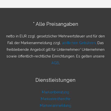
h
e
n
* Alle Preisangaben
n
a
netto in EUR zzgl. gesetzlicher Mehrwertsteuer und für den
c
Fall der Markenanmeldung zzgl.
amtlichen Gebühren
. Das
h
freibleibende Angebot gilt für Unternehmer/ Unternehmen
:
sowie öffentlich-rechtliche Einrichtungen. Es gelten unsere
AGB
.
Dienstleistungen
Markenberatung
Markenrecherche
Markenanmeldung