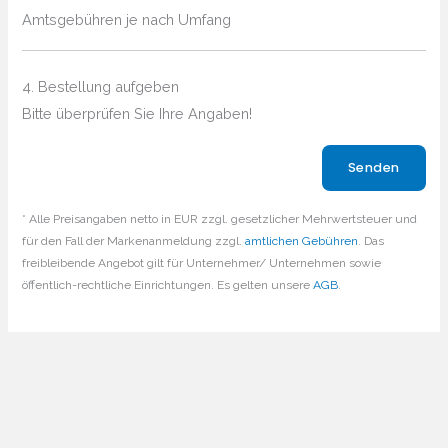
Amtsgebühren je nach Umfang
4. Bestellung aufgeben
Bitte überprüfen Sie Ihre Angaben!
Bitte lasse dieses Feld leer.
* Alle Preisangaben netto in EUR zzgl. gesetzlicher Mehrwertsteuer und
für den Fall der Markenanmeldung zzgl.
amtlichen Gebühren
. Das
freibleibende Angebot gilt für Unternehmer/ Unternehmen sowie
öffentlich-rechtliche Einrichtungen. Es gelten unsere
AGB
.