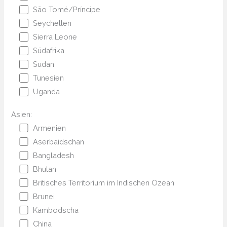
São Tomé/Príncipe
Seychellen
Sierra Leone
Südafrika
Sudan
Tunesien
Uganda
Asien:
Armenien
Aserbaidschan
Bangladesh
Bhutan
Britisches Territorium im Indischen Ozean
Brunei
Kambodscha
China