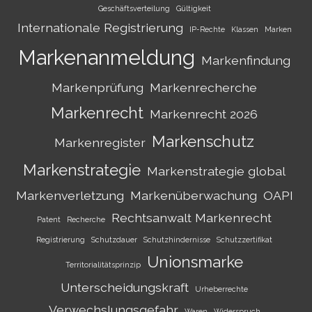
Geschäftsverteilung
Gültigkeit
Internationale Registrierung
IP-Rechte
Klassen
Marken
Markenanmeldung
Markenfindung
Markenprüfung
Markenrecherche
Markenrecht
Markenrecht 2026
Markenschutz
Markenregister
Markenstrategie
Markenstrategie global
Markenverletzung
Markenüberwachung
OAPI
Rechtsanwalt Markenrecht
Patent
Recherche
Registrierung
Schutzdauer
Schutzhindernisse
Schutzzertifikat
Unionsmarke
Territorialitätsprinzip
Unterscheidungskraft
Urheberrechte
Verwechslungsgefahr
Waren
Widerspruch