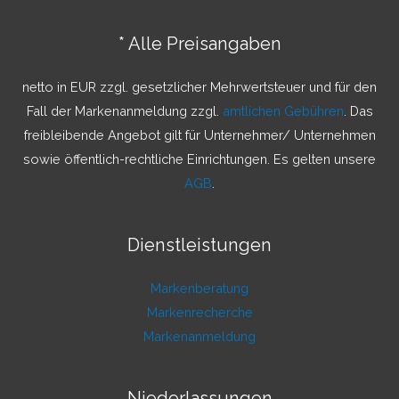
e
n
* Alle Preisangaben
n
a
netto in EUR zzgl. gesetzlicher Mehrwertsteuer und für den
c
Fall der Markenanmeldung zzgl.
amtlichen Gebühren
. Das
h
freibleibende Angebot gilt für Unternehmer/ Unternehmen
:
sowie öffentlich-rechtliche Einrichtungen. Es gelten unsere
AGB
.
Dienstleistungen
Markenberatung
Markenrecherche
Markenanmeldung
Niederlassungen