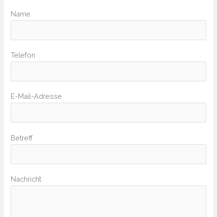
Bitte lasse dieses Feld leer.
Name
Telefon
Bitte lasse dieses Feld leer.
E-Mail-Adresse
Betreff
Nachricht