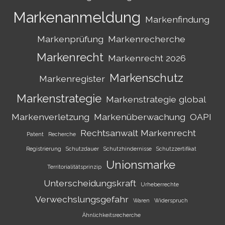
Markenanmeldung
Markenfindung
Markenprüfung
Markenrecherche
Markenrecht
Markenrecht 2026
Markenschutz
Markenregister
Markenstrategie
Markenstrategie global
Markenverletzung
Markenüberwachung
OAPI
Rechtsanwalt Markenrecht
Patent
Recherche
Registrierung
Schutzdauer
Schutzhindernisse
Schutzzertifikat
Unionsmarke
Territorialitätsprinzip
Unterscheidungskraft
Urheberrechte
Verwechslungsgefahr
Waren
Widerspruch
Ähnlichkeitsrecherche