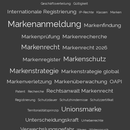
Geschäftsverteilung
Gültigkeit
Internationale Registrierung
IP-Rechte
Klassen
Marken
Markenanmeldung
Markenfindung
Markenprüfung
Markenrecherche
Markenrecht
Markenrecht 2026
Markenschutz
Markenregister
Markenstrategie
Markenstrategie global
Markenverletzung
Markenüberwachung
OAPI
Rechtsanwalt Markenrecht
Patent
Recherche
Registrierung
Schutzdauer
Schutzhindernisse
Schutzzertifikat
Unionsmarke
Territorialitätsprinzip
Unterscheidungskraft
Urheberrechte
Verwechslungsgefahr
Waren
Widerspruch