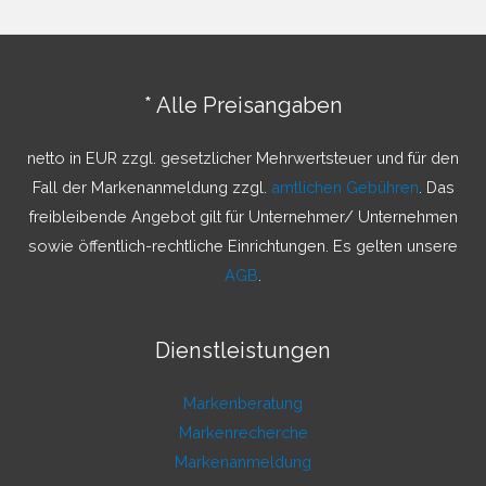
h
e
n
* Alle Preisangaben
n
a
netto in EUR zzgl. gesetzlicher Mehrwertsteuer und für den
c
Fall der Markenanmeldung zzgl.
amtlichen Gebühren
. Das
h
freibleibende Angebot gilt für Unternehmer/ Unternehmen
:
sowie öffentlich-rechtliche Einrichtungen. Es gelten unsere
AGB
.
Dienstleistungen
Markenberatung
Markenrecherche
Markenanmeldung