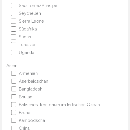
São Tomé/Príncipe
Seychellen
Sierra Leone
Südafrika
Sudan
Tunesien
Uganda
Asien:
Armenien
Aserbaidschan
Bangladesh
Bhutan
Britisches Territorium im Indischen Ozean
Brunei
Kambodscha
China