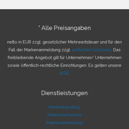
h
e
n
* Alle Preisangaben
n
a
netto in EUR zzgl. gesetzlicher Mehrwertsteuer und für den
c
Fall der Markenanmeldung zzgl.
amtlichen Gebühren
. Das
h
freibleibende Angebot gilt für Unternehmer/ Unternehmen
:
sowie öffentlich-rechtliche Einrichtungen. Es gelten unsere
AGB
.
Dienstleistungen
Markenberatung
Markenrecherche
Markenanmeldung