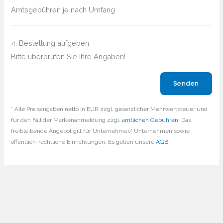
Amtsgebühren je nach Umfang
4. Bestellung aufgeben
Bitte überprüfen Sie Ihre Angaben!
Bitte lasse dieses Feld leer.
* Alle Preisangaben netto in EUR zzgl. gesetzlicher Mehrwertsteuer und
für den Fall der Markenanmeldung zzgl.
amtlichen Gebühren
. Das
freibleibende Angebot gilt für Unternehmer/ Unternehmen sowie
öffentlich-rechtliche Einrichtungen. Es gelten unsere
AGB
.