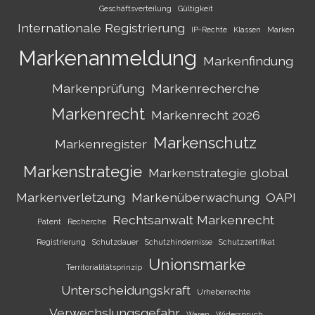
Geschäftsverteilung
Gültigkeit
Internationale Registrierung
IP-Rechte
Klassen
Marken
Markenanmeldung
Markenfindung
Markenprüfung
Markenrecherche
Markenrecht
Markenrecht 2026
Markenschutz
Markenregister
Markenstrategie
Markenstrategie global
Markenverletzung
Markenüberwachung
OAPI
Rechtsanwalt Markenrecht
Patent
Recherche
Registrierung
Schutzdauer
Schutzhindernisse
Schutzzertifikat
Unionsmarke
Territorialitätsprinzip
Unterscheidungskraft
Urheberrechte
Verwechslungsgefahr
Waren
Widerspruch