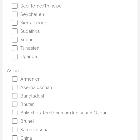
São Tomé/Príncipe
Seychellen
Sierra Leone
Südafrika
Sudan
Tunesien
Uganda
Asien:
Armenien
Aserbaidschan
Bangladesh
Bhutan
Britisches Territorium im Indischen Ozean
Brunei
Kambodscha
China