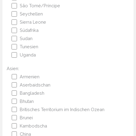
São Tomé/Príncipe
Seychellen
Sierra Leone
Südafrika
Sudan
Tunesien
Uganda
Asien:
Armenien
Aserbaidschan
Bangladesh
Bhutan
Britisches Territorium im Indischen Ozean
Brunei
Kambodscha
China