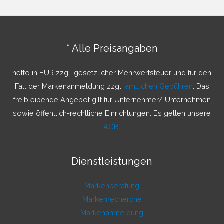
h
e
n
* Alle Preisangaben
n
a
netto in EUR zzgl. gesetzlicher Mehrwertsteuer und für den
c
Fall der Markenanmeldung zzgl.
amtlichen Gebühren
. Das
h
freibleibende Angebot gilt für Unternehmer/ Unternehmen
:
sowie öffentlich-rechtliche Einrichtungen. Es gelten unsere
AGB
.
Dienstleistungen
Markenberatung
Markenrecherche
Markenanmeldung