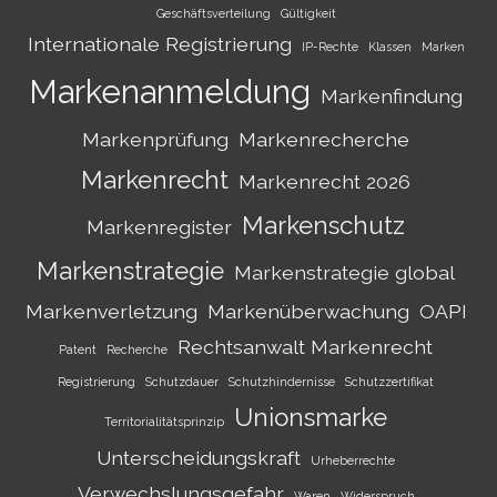
Geschäftsverteilung
Gültigkeit
Internationale Registrierung
IP-Rechte
Klassen
Marken
Markenanmeldung
Markenfindung
Markenprüfung
Markenrecherche
Markenrecht
Markenrecht 2026
Markenschutz
Markenregister
Markenstrategie
Markenstrategie global
Markenverletzung
Markenüberwachung
OAPI
Rechtsanwalt Markenrecht
Patent
Recherche
Registrierung
Schutzdauer
Schutzhindernisse
Schutzzertifikat
Unionsmarke
Territorialitätsprinzip
Unterscheidungskraft
Urheberrechte
Verwechslungsgefahr
Waren
Widerspruch