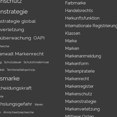
nschutz
Farbmarke
nstrategie
Handelsrechts
Herkunftsfunktion
trategie global
Internationale Registrierun
verletzung
Klassen
nüberwachung
OAPI
Marke
herche
Marken
anwalt Markenrecht
Markenanmeldung
ng
Schutzdauer
Schutzhindernisse
Markenform
ikat
Territorialitätsprinzip
Markenpiraterie
smarke
Markenrecht
Markenregister
cheidungskraft
Markenschutz
hte
Markenstrategie
hslungsgefahr
Waren
Markenverletzung
h
Ähnlichkeitsrecherche
Mittlerer Osten