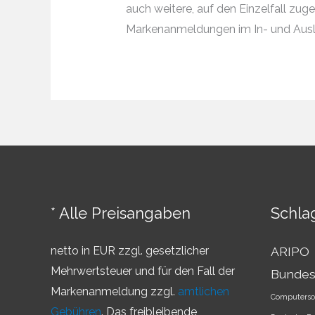
auch weitere, auf den Einzelfall zu
Markenanmeldungen im In- und Ausl
* Alle Preisangaben
Schla
netto in EUR zzgl. gesetzlicher
ARIPO
Mehrwertsteuer und für den Fall der
Bundes
Markenanmeldung zzgl.
amtlichen
Computerso
Gebühren
. Das freibleibende