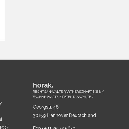
horak.
RECHTSANWÄLTE PARTNERSCHAFT MBB /
FACHANWÄLTE / PATENTANWÄLTE /
y
Georgstr. 48
30159 Hannover Deutschland
al
IPO)
Fon 0511.35 73 56-0