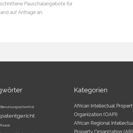
geschnittene Pauschalangebote für
and auf Anfrage an.
gwörter
Kategorien
African Intellectual Propert
Benutzungsschonfrist
Organization (OAPI)
patentgericht
African Regional Intellectu
ftware
Property Organization (AR