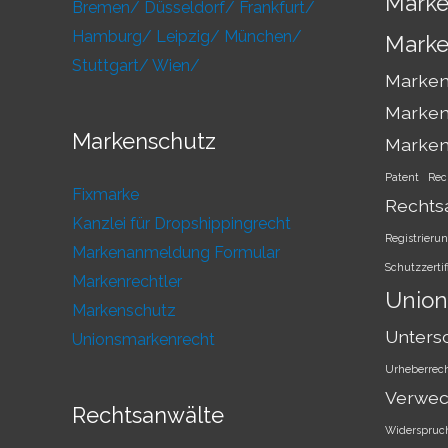
Marke
Bremen/
Düsseldorf/
Frankfurt/
Hamburg/
Leipzig/
München/
Marke
Stuttgart/
Wien/
Markens
Marken
Markenschutz
Marke
Patent
Rec
Fixmarke
Rechts
Kanzlei für Dropshippingrecht
Registrieru
Markenanmeldung Formular
Schutzzertif
Markenrechtler
Union
Markenschutz
Unters
Unionsmarkenrecht
Urheberrec
Verwec
Rechtsanwälte
Widerspruc