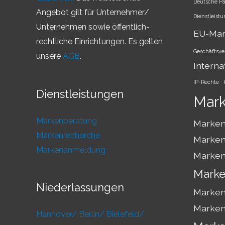
Deutsche P
Angebot gilt für Unternehmer/
Dienstleist
Unternehmen sowie öffentlich-
EU-Ma
rechtliche Einrichtungen. Es gelten
Geschäftsve
unsere
AGB
.
Interna
IP-Rechte
Dienstleistungen
Mar
Markenberatung
Marken
Markenrecherche
Marken
Markenanmeldung
Marken
Marke
Niederlassungen
Marken
Marken
Hannover/
Berlin/
Bielefeld/