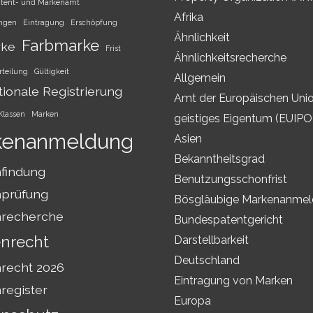
atent- und Markenamt
Afrika
ungen
Eintragung
Erschöpfung
Ähnlichkeit
Farbmarke
rke
Frist
Ähnlichkeitsrecherche
rteilung
Gültigkeit
Allgemein
tionale Registrierung
Amt der Europäischen Unio
Klassen
Marken
geistiges Eigentum (EUIPO
kenanmeldung
Asien
Bekanntheitsgrad
findung
Benutzungsschonfrist
prüfung
Bösgläubige Markenanme
recherche
Bundespatentgericht
nrecht
Darstellbarkeit
Deutschland
recht 2026
Eintragung von Marken
register
Europa