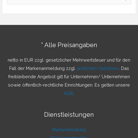
u
c
h
e
n
* Alle Preisangaben
n
a
netto in EUR zzgl. gesetzlicher Mehrwertsteuer und für den
c
Fall der Markenanmeldung zzgl.
amtlichen Gebühren
. Das
h
freibleibende Angebot gilt für Unternehmer/ Unternehmen
:
sowie öffentlich-rechtliche Einrichtungen. Es gelten unsere
AGB
.
Dienstleistungen
Markenberatung
Markenrecherche