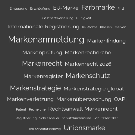
Farbmarke
EU-Marke
Eintragung
Erschöpfung
Frist
Geschäftsverteilung
Gültigkeit
Internationale Registrierung
IP-Rechte
Klassen
Marken
Markenanmeldung
Markenfindung
Markenprüfung
Markenrecherche
Markenrecht
Markenrecht 2026
Markenschutz
Markenregister
Markenstrategie
Markenstrategie global
Markenverletzung
Markenüberwachung
OAPI
Rechtsanwalt Markenrecht
Patent
Recherche
Registrierung
Schutzdauer
Schutzhindernisse
Schutzzertifikat
Unionsmarke
Territorialitätsprinzip