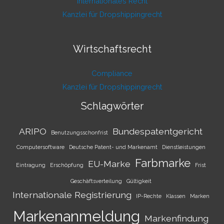
Internationales Recht
Kanzlei für Dropshippingrecht
Wirtschaftsrecht
Compliance
Kanzlei für Dropshippingrecht
Schlagwörter
ARIPO
Bundespatentgericht
Benutzungsschonfrist
Computersoftware
Deutsche Patent- und Markenamt
Dienstleistungen
Farbmarke
EU-Marke
Eintragung
Erschöpfung
Frist
Geschäftsverteilung
Gültigkeit
Internationale Registrierung
IP-Rechte
Klassen
Marken
Markenanmeldung
Markenfindung