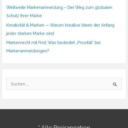
Weltweite Markenanmeldung – Der Weg zum globalen
Schutz Ihrer Marke
Kreativität & Marken — Warum kreative Ideen der Anfang
jeder starken Marke sind
Markenrecht mit Frist: Was bedeutet „Priorität“ bei
Markenanmeldungen?
S
u
c
h
e
n
* Alle Preisangaben