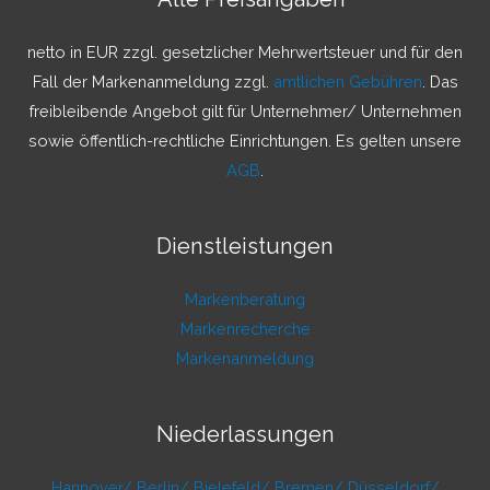
n
a
netto in EUR zzgl. gesetzlicher Mehrwertsteuer und für den
c
Fall der Markenanmeldung zzgl.
amtlichen Gebühren
. Das
h
freibleibende Angebot gilt für Unternehmer/ Unternehmen
:
sowie öffentlich-rechtliche Einrichtungen. Es gelten unsere
AGB
.
Dienstleistungen
Markenberatung
Markenrecherche
Markenanmeldung
Niederlassungen
Hannover/
Berlin/
Bielefeld/
Bremen/
Düsseldorf/