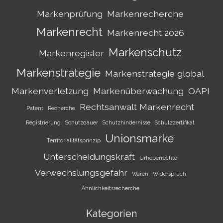
Markenprüfung
Markenrecherche
Markenrecht
Markenrecht 2026
Markenschutz
Markenregister
Markenstrategie
Markenstrategie global
Markenverletzung
Markenüberwachung
OAPI
Rechtsanwalt Markenrecht
Patent
Recherche
Registrierung
Schutzdauer
Schutzhindernisse
Schutzzertifikat
Unionsmarke
Territorialitätsprinzip
Unterscheidungskraft
Urheberrechte
Verwechslungsgefahr
Waren
Widerspruch
Ähnlichkeitsrecherche
Kategorien