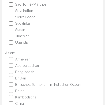
São Tomé/Príncipe
Seychellen
Sierra Leone
Südafrika
Sudan
Tunesien
Uganda
Asien:
Armenien
Aserbaidschan
Bangladesh
Bhutan
Britisches Territorium im Indischen Ozean
Brunei
Kambodscha
China