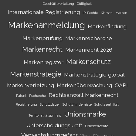
Geschäftsverteilung
Gültigkeit
Internationale Registrierung
IP-Rechte
Klassen
Marken
Markenanmeldung
Markenfindung
Markenprüfung
Markenrecherche
Markenrecht
Markenrecht 2026
Markenschutz
Markenregister
Markenstrategie
Markenstrategie global
Markenverletzung
Markenüberwachung
OAPI
Rechtsanwalt Markenrecht
Patent
Recherche
Registrierung
Schutzdauer
Schutzhindernisse
Schutzzertifikat
Unionsmarke
Territorialitätsprinzip
Unterscheidungskraft
Urheberrechte
Verwechslungsgefahr
Waren
Widerspruch