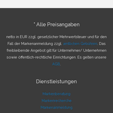
h
e
n
* Alle Preisangaben
n
a
netto in EUR zzgl. gesetzlicher Mehrwertsteuer und für den
c
Fall der Markenanmeldung zzgl.
amtlichen Gebühren
. Das
h
freibleibende Angebot gilt für Unternehmer/ Unternehmen
:
sowie öffentlich-rechtliche Einrichtungen. Es gelten unsere
AGB
.
Dienstleistungen
Markenberatung
Markenrecherche
Markenanmeldung