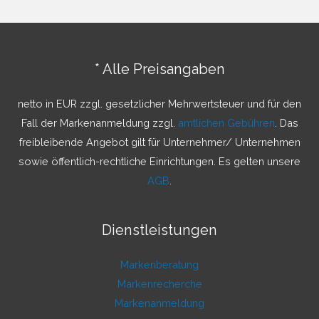
h
e
n
* Alle Preisangaben
n
a
netto in EUR zzgl. gesetzlicher Mehrwertsteuer und für den
c
Fall der Markenanmeldung zzgl.
amtlichen Gebühren
. Das
h
freibleibende Angebot gilt für Unternehmer/ Unternehmen
:
sowie öffentlich-rechtliche Einrichtungen. Es gelten unsere
AGB
.
Dienstleistungen
Markenberatung
Markenrecherche
Markenanmeldung