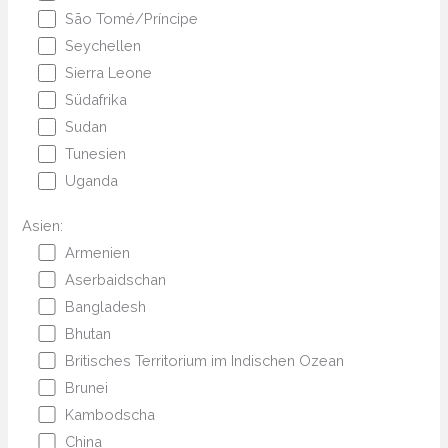
São Tomé/Príncipe
Seychellen
Sierra Leone
Südafrika
Sudan
Tunesien
Uganda
Asien:
Armenien
Aserbaidschan
Bangladesh
Bhutan
Britisches Territorium im Indischen Ozean
Brunei
Kambodscha
China