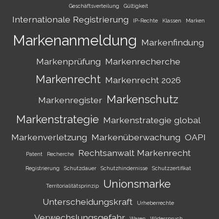
Geschäftsverteilung
Gültigkeit
Internationale Registrierung
IP-Rechte
Klassen
Marken
Markenanmeldung
Markenfindung
Markenprüfung
Markenrecherche
Markenrecht
Markenrecht 2026
Markenschutz
Markenregister
Markenstrategie
Markenstrategie global
Markenverletzung
Markenüberwachung
OAPI
Rechtsanwalt Markenrecht
Patent
Recherche
Registrierung
Schutzdauer
Schutzhindernisse
Schutzzertifikat
Unionsmarke
Territorialitätsprinzip
Unterscheidungskraft
Urheberrechte
Verwechslungsgefahr
Waren
Widerspruch