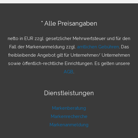
h
e
n
* Alle Preisangaben
n
a
netto in EUR zzgl. gesetzlicher Mehrwertsteuer und für den
c
Fall der Markenanmeldung zzgl.
amtlichen Gebühren
. Das
h
freibleibende Angebot gilt für Unternehmer/ Unternehmen
:
sowie öffentlich-rechtliche Einrichtungen. Es gelten unsere
AGB
.
Dienstleistungen
Markenberatung
Markenrecherche
Markenanmeldung