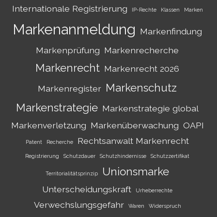
Internationale Registrierung
IP-Rechte
Klassen
Marken
Markenanmeldung
Markenfindung
Markenprüfung
Markenrecherche
Markenrecht
Markenrecht 2026
Markenschutz
Markenregister
Markenstrategie
Markenstrategie global
Markenverletzung
Markenüberwachung
OAPI
Rechtsanwalt Markenrecht
Patent
Recherche
Registrierung
Schutzdauer
Schutzhindernisse
Schutzzertifikat
Unionsmarke
Territorialitätsprinzip
Unterscheidungskraft
Urheberrechte
Verwechslungsgefahr
Waren
Widerspruch