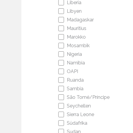
Liberia
Libyen
Madagaskar
Mauritius
Marokko
Mosambik
Nigeria
Namibia
OAPI
Ruanda
Sambia
São Tomé/Príncipe
Seychellen
Sierra Leone
Südafrika
Sudan