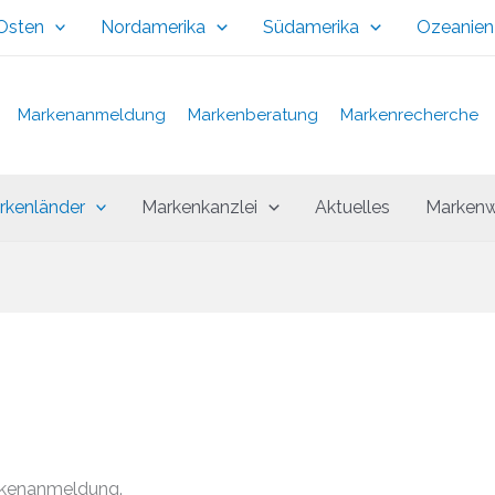
 Osten
Nordamerika
Südamerika
Ozeanien
Markenanmeldung
Markenberatung
Markenrecherche
rkenländer
Markenkanzlei
Aktuelles
Markenw
rkenanmeldung.