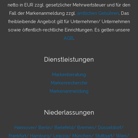
a
netto in EUR zzgl. gesetzlicher Mehrwertsteuer und für den
c
Fall der Markenanmeldung zzgl.
amtlichen Gebühren
. Das
h
freibleibende Angebot gilt für Unternehmer/ Unternehmen
:
sowie öffentlich-rechtliche Einrichtungen. Es gelten unsere
AGB
.
Dienstleistungen
Markenberatung
Markenrecherche
Markenanmeldung
Niederlassungen
Hannover/
Berlin/
Bielefeld/
Bremen/
Düsseldorf/
Frankfurt/
Hamburg/
Leipzig/
München/
Stuttgart/
Wien/