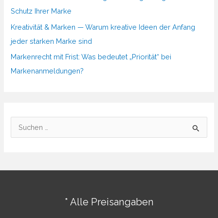
Schutz Ihrer Marke
Kreativität & Marken — Warum kreative Ideen der Anfang
jeder starken Marke sind
Markenrecht mit Frist: Was bedeutet „Priorität“ bei
Markenanmeldungen?
S
u
c
h
e
n
* Alle Preisangaben
n