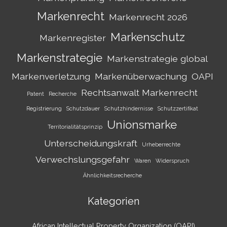
Markenrecht
Markenrecht 2026
Markenschutz
Markenregister
Markenstrategie
Markenstrategie global
Markenverletzung
Markenüberwachung
OAPI
Rechtsanwalt Markenrecht
Patent
Recherche
Registrierung
Schutzdauer
Schutzhindernisse
Schutzzertifikat
Unionsmarke
Territorialitätsprinzip
Unterscheidungskraft
Urheberrechte
Verwechslungsgefahr
Waren
Widerspruch
Ähnlichkeitsrecherche
Kategorien
African Intellectual Property Organization (OAPI)