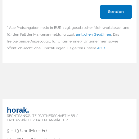
Bitte lasse dieses Feld leer.
* Alle Preisangaben netto in EUR zzgl. gesetzlicher Mehrwertsteuer und
für den Fall der Markenanmeldung zzgl.
amtlichen Gebühren
. Das
freibleibende Angebot gilt für Unternehmer/ Unternehmen sowie
öffentlich-rechtliche Einrichtungen. Es gelten unsere
AGB
.
horak.
RECHTSANWÄLTE PARTNERSCHAFT MBB /
FACHANWÄLTE / PATENTANWÄLTE /
9 – 13 Uhr (Mo – Fr)