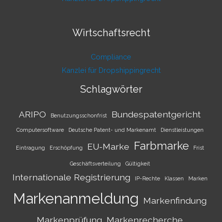
Wirtschaftsrecht
Compliance
Kanzlei für Dropshippingrecht
Schlagwörter
ARIPO
Bundespatentgericht
Benutzungsschonfrist
Computersoftware
Deutsche Patent- und Markenamt
Dienstleistungen
Farbmarke
EU-Marke
Eintragung
Erschöpfung
Frist
Geschäftsverteilung
Gültigkeit
Internationale Registrierung
IP-Rechte
Klassen
Marken
Markenanmeldung
Markenfindung
Markenprüfung
Markenrecherche