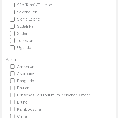
São Tomé/Príncipe
Seychellen
Sierra Leone
Südafrika
Sudan
Tunesien
Uganda
Asien:
Armenien
Aserbaidschan
Bangladesh
Bhutan
Britisches Territorium im Indischen Ozean
Brunei
Kambodscha
China