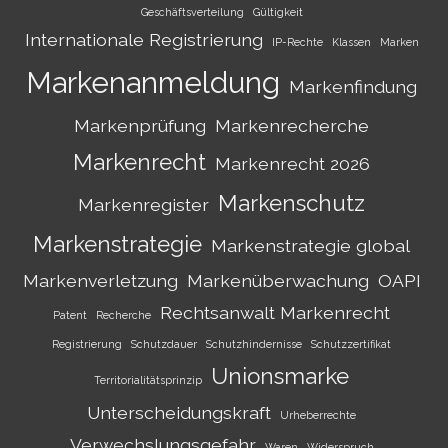
Geschäftsverteilung
Gültigkeit
Internationale Registrierung
IP-Rechte
Klassen
Marken
Markenanmeldung
Markenfindung
Markenprüfung
Markenrecherche
Markenrecht
Markenrecht 2026
Markenschutz
Markenregister
Markenstrategie
Markenstrategie global
Markenverletzung
Markenüberwachung
OAPI
Rechtsanwalt Markenrecht
Patent
Recherche
Registrierung
Schutzdauer
Schutzhindernisse
Schutzzertifikat
Unionsmarke
Territorialitätsprinzip
Unterscheidungskraft
Urheberrechte
Verwechslungsgefahr
Waren
Widerspruch