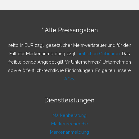
h
e
n
* Alle Preisangaben
n
a
netto in EUR zzgl. gesetzlicher Mehrwertsteuer und für den
c
Fall der Markenanmeldung zzgl.
amtlichen Gebühren
. Das
h
freibleibende Angebot gilt für Unternehmer/ Unternehmen
:
sowie öffentlich-rechtliche Einrichtungen. Es gelten unsere
AGB
.
Dienstleistungen
Markenberatung
Markenrecherche
Markenanmeldung