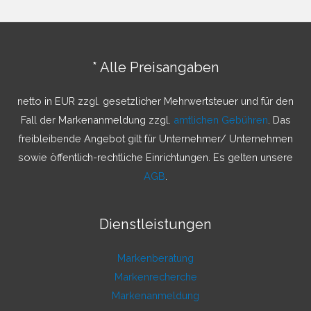
h
e
n
* Alle Preisangaben
n
a
netto in EUR zzgl. gesetzlicher Mehrwertsteuer und für den
c
Fall der Markenanmeldung zzgl.
amtlichen Gebühren
. Das
h
freibleibende Angebot gilt für Unternehmer/ Unternehmen
:
sowie öffentlich-rechtliche Einrichtungen. Es gelten unsere
AGB
.
Dienstleistungen
Markenberatung
Markenrecherche
Markenanmeldung