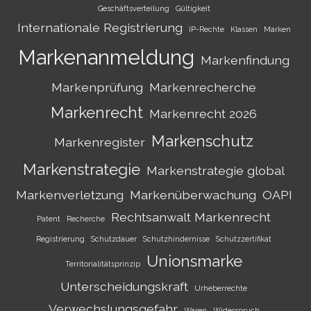
Geschäftsverteilung
Gültigkeit
Internationale Registrierung
IP-Rechte
Klassen
Marken
Markenanmeldung
Markenfindung
Markenprüfung
Markenrecherche
Markenrecht
Markenrecht 2026
Markenschutz
Markenregister
Markenstrategie
Markenstrategie global
Markenverletzung
Markenüberwachung
OAPI
Rechtsanwalt Markenrecht
Patent
Recherche
Registrierung
Schutzdauer
Schutzhindernisse
Schutzzertifikat
Unionsmarke
Territorialitätsprinzip
Unterscheidungskraft
Urheberrechte
Verwechslungsgefahr
Waren
Widerspruch