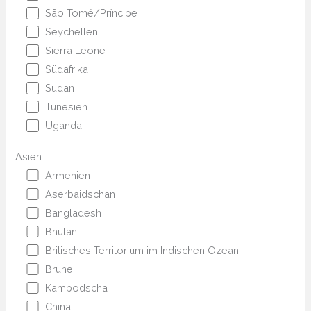
São Tomé/Príncipe
Seychellen
Sierra Leone
Südafrika
Sudan
Tunesien
Uganda
Asien:
Armenien
Aserbaidschan
Bangladesh
Bhutan
Britisches Territorium im Indischen Ozean
Brunei
Kambodscha
China