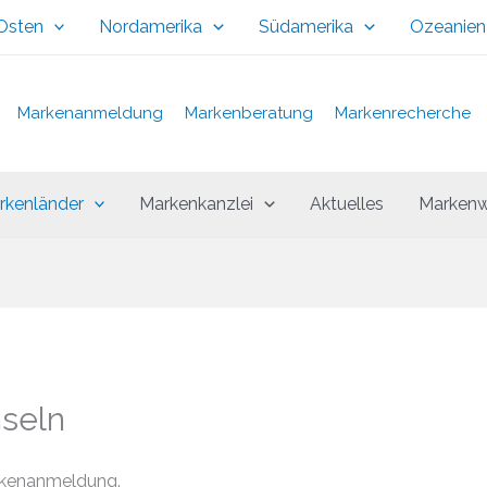
 Osten
Nordamerika
Südamerika
Ozeanien
Markenanmeldung
Markenberatung
Markenrecherche
rkenländer
Markenkanzlei
Aktuelles
Markenw
nseln
rkenanmeldung.