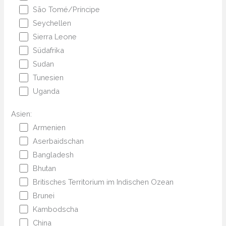
São Tomé/Príncipe
Seychellen
Sierra Leone
Südafrika
Sudan
Tunesien
Uganda
Asien:
Armenien
Aserbaidschan
Bangladesh
Bhutan
Britisches Territorium im Indischen Ozean
Brunei
Kambodscha
China