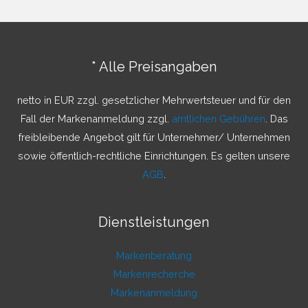
h
e
n
* Alle Preisangaben
n
a
netto in EUR zzgl. gesetzlicher Mehrwertsteuer und für den
c
Fall der Markenanmeldung zzgl.
amtlichen Gebühren
. Das
h
freibleibende Angebot gilt für Unternehmer/ Unternehmen
:
sowie öffentlich-rechtliche Einrichtungen. Es gelten unsere
AGB
.
Dienstleistungen
Markenberatung
Markenrecherche
Markenanmeldung