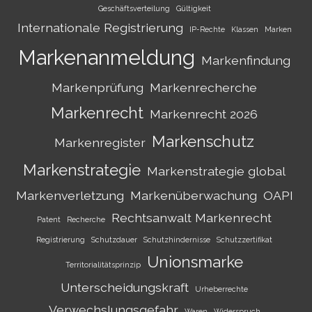
Geschäftsverteilung
Gültigkeit
Internationale Registrierung
IP-Rechte
Klassen
Marken
Markenanmeldung
Markenfindung
Markenprüfung
Markenrecherche
Markenrecht
Markenrecht 2026
Markenschutz
Markenregister
Markenstrategie
Markenstrategie global
Markenverletzung
Markenüberwachung
OAPI
Rechtsanwalt Markenrecht
Patent
Recherche
Registrierung
Schutzdauer
Schutzhindernisse
Schutzzertifikat
Unionsmarke
Territorialitätsprinzip
Unterscheidungskraft
Urheberrechte
Verwechslungsgefahr
Waren
Widerspruch