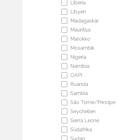
Liberia
Libyen
Madagaskar
Mauritius
Marokko
Mosambik
Nigeria
Namibia
OAPI
Ruanda
Sambia
São Tomé/Príncipe
Seychellen
Sierra Leone
Südafrika
Sudan