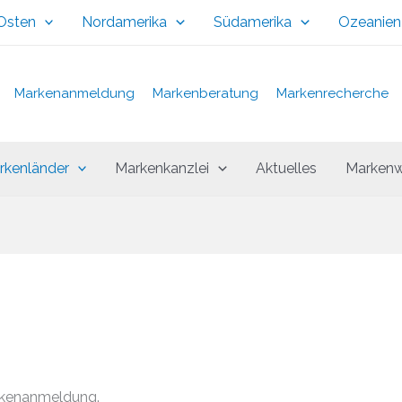
 Osten
Nordamerika
Südamerika
Ozeanien
Markenanmeldung
Markenberatung
Markenrecherche
rkenländer
Markenkanzlei
Aktuelles
Markenw
rkenanmeldung.