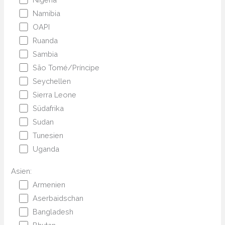
Namibia
OAPI
Ruanda
Sambia
São Tomé/Príncipe
Seychellen
Sierra Leone
Südafrika
Sudan
Tunesien
Uganda
Asien:
Armenien
Aserbaidschan
Bangladesh