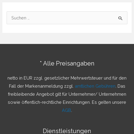
S
u
c
h
e
n
* Alle Preisangaben
n
a
netto in EUR zzgl. gesetzlicher Mehrwertsteuer und für den
c
Fall der Markenanmeldung zzgl.
amtlichen Gebühren
. Das
h
freibleibende Angebot gilt für Unternehmer/ Unternehmen
:
sowie öffentlich-rechtliche Einrichtungen. Es gelten unsere
AGB
.
Dienstleistungen