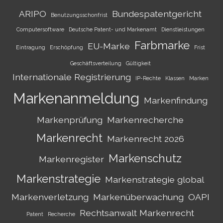
ARIPO
Bundespatentgericht
Benutzungsschonfrist
Computersoftware
Deutsche Patent- und Markenamt
Dienstleistungen
Farbmarke
EU-Marke
Eintragung
Erschöpfung
Frist
Geschäftsverteilung
Gültigkeit
Internationale Registrierung
IP-Rechte
Klassen
Marken
Markenanmeldung
Markenfindung
Markenprüfung
Markenrecherche
Markenrecht
Markenrecht 2026
Markenschutz
Markenregister
Markenstrategie
Markenstrategie global
Markenverletzung
Markenüberwachung
OAPI
Rechtsanwalt Markenrecht
Patent
Recherche