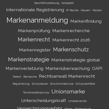
Geschäftsverteilung
Gültigkeit
Internationale Registrierung
IP-Rechte
Klassen
Marken
Markenanmeldung
Markenfindung
Markenprüfung
Markenrecherche
Markenrecht
Markenrecht 2026
Markenschutz
Markenregister
Markenstrategie
Markenstrategie global
Markenverletzung
Markenüberwachung
OAPI
Rechtsanwalt Markenrecht
Patent
Recherche
Registrierung
Schutzdauer
Schutzhindernisse
Schutzzertifikat
Unionsmarke
Territorialitätsprinzip
Unterscheidungskraft
Urheberrechte
Verwechslungsgefahr
Waren
Widerspruch