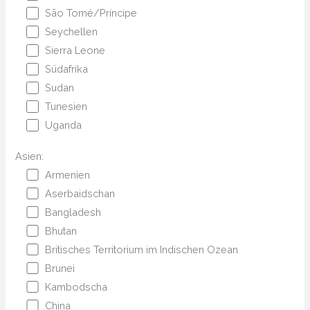
São Tomé/Príncipe
Seychellen
Sierra Leone
Südafrika
Sudan
Tunesien
Uganda
Asien:
Armenien
Aserbaidschan
Bangladesh
Bhutan
Britisches Territorium im Indischen Ozean
Brunei
Kambodscha
China