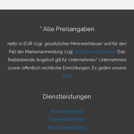
h
e
n
* Alle Preisangaben
n
a
netto in EUR zzgl. gesetzlicher Mehrwertsteuer und für den
c
Fall der Markenanmeldung zzgl.
amtlichen Gebühren
. Das
h
freibleibende Angebot gilt für Unternehmer/ Unternehmen
:
sowie öffentlich-rechtliche Einrichtungen. Es gelten unsere
AGB
.
Dienstleistungen
Markenberatung
Markenrecherche
Markenanmeldung