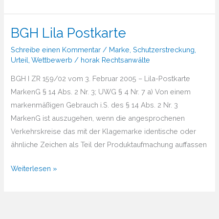
Farbmarke
BGH Lila Postkarte
Schreibe einen Kommentar
/
Marke
,
Schutzerstreckung
,
Urteil
,
Wettbewerb
/
horak Rechtsanwälte
BGH I ZR 159/02 vom 3. Februar 2005 – Lila-Postkarte
MarkenG § 14 Abs. 2 Nr. 3; UWG § 4 Nr. 7 a) Von einem
markenmäßigen Gebrauch i.S. des § 14 Abs. 2 Nr. 3
MarkenG ist auszugehen, wenn die angesprochenen
Verkehrskreise das mit der Klagemarke identische oder
ähnliche Zeichen als Teil der Produktaufmachung auffassen
BGH
Weiterlesen »
Lila
Postkarte