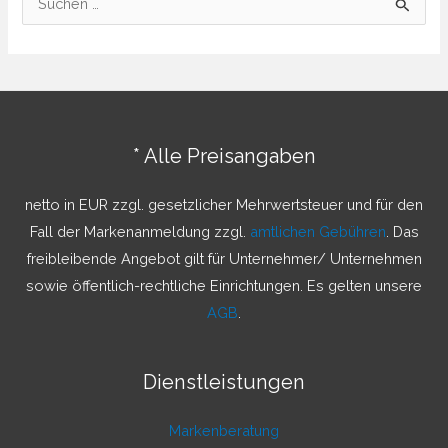
u
c
h
e
n
* Alle Preisangaben
n
a
netto in EUR zzgl. gesetzlicher Mehrwertsteuer und für den
c
Fall der Markenanmeldung zzgl.
amtlichen Gebühren
. Das
h
freibleibende Angebot gilt für Unternehmer/ Unternehmen
:
sowie öffentlich-rechtliche Einrichtungen. Es gelten unsere
AGB
.
Dienstleistungen
Markenberatung