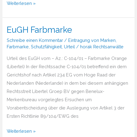
Kreativität
Weiterlesen »
&
Marken
EuGH Farbmarke
—
Warum
Schreibe einen Kommentar
/
Eintragung von Marken
,
kreative
Farbmarke
,
Schutzfähigkeit
,
Urteil
/
horak Rechtsanwälte
Ideen
Urteil des EuGH vom – Az.: C-104/01 – Farbmarke Orange
der
(Libertel) In der Rechtssache C-104/01 betreffend ein dem
Anfang
Gerichtshof nach Artikel 234 EG vom Hoge Raad der
jeder
Nederlanden (Niederlande) in dem bei diesem anhängigen
starken
Rechtsstreit Libertel Groep BV gegen Benelux-
Marke
Merkenbureau vorgelegtes Ersuchen um
sind
Vorabentscheidung über die Auslegung von Artikel 3 der
Ersten Richtlinie 89/104/EWG des
EuGH
Weiterlesen »