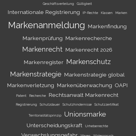
Geschäftsverteilung
Gültigkeit
Internationale Registrierung
IP-Rechte
Klassen
Marken
Markenanmeldung
Markenfindung
Markenprüfung
Markenrecherche
Markenrecht
Markenrecht 2026
Markenschutz
Markenregister
Markenstrategie
Markenstrategie global
Markenverletzung
Markenüberwachung
OAPI
Rechtsanwalt Markenrecht
Patent
Recherche
Registrierung
Schutzdauer
Schutzhindernisse
Schutzzertifikat
Unionsmarke
Territorialitätsprinzip
Unterscheidungskraft
Urheberrechte
Verwechslungsgefahr
Waren
Widerspruch