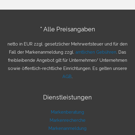
h
e
n
* Alle Preisangaben
n
a
netto in EUR zzgl. gesetzlicher Mehrwertsteuer und für den
c
Fall der Markenanmeldung zzgl.
amtlichen Gebühren
. Das
h
freibleibende Angebot gilt für Unternehmer/ Unternehmen
:
sowie öffentlich-rechtliche Einrichtungen. Es gelten unsere
AGB
.
Dienstleistungen
Markenberatung
Markenrecherche
Markenanmeldung