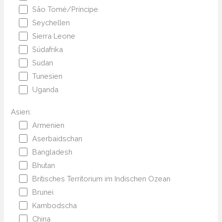
São Tomé/Príncipe
Seychellen
Sierra Leone
Südafrika
Sudan
Tunesien
Uganda
Asien:
Armenien
Aserbaidschan
Bangladesh
Bhutan
Britisches Territorium im Indischen Ozean
Brunei
Kambodscha
China