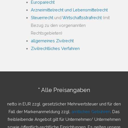
Europarecht
Arzneimittelrecht und Lebensmittelrecht
Steuerrecht
und
Wirtschaftsstrafrecht
(mit
Bezug zu den vorgenannten
Rechtsgebieten)
allgemeines Zivilrecht
Zivilrechtliches Verfahren
* Alle Preisangaben
netto in EUR zzgl. gesetzlicher Mehrwertsteuer und für den
Fall der Markenanmeldung zzgl.
amtlichen Gebühren
. Das
freibleibende Angebot gilt für Unternehmer/ Unternehmen
sowie öffentlich-rechtliche Einrichtungen. Es gelten unsere