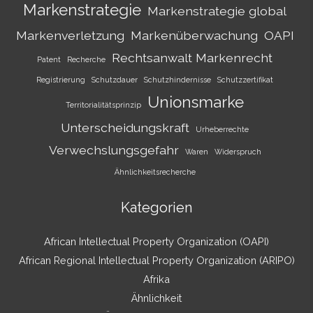
Markenstrategie
Markenstrategie global
Markenverletzung
Markenüberwachung
OAPI
Rechtsanwalt Markenrecht
Patent
Recherche
Registrierung
Schutzdauer
Schutzhindernisse
Schutzzertifikat
Unionsmarke
Territorialitätsprinzip
Unterscheidungskraft
Urheberrechte
Verwechslungsgefahr
Waren
Widerspruch
Ähnlichkeitsrecherche
Kategorien
African Intellectual Property Organization (OAPI)
African Regional Intellectual Property Organization (ARIPO)
Afrika
Ähnlichkeit