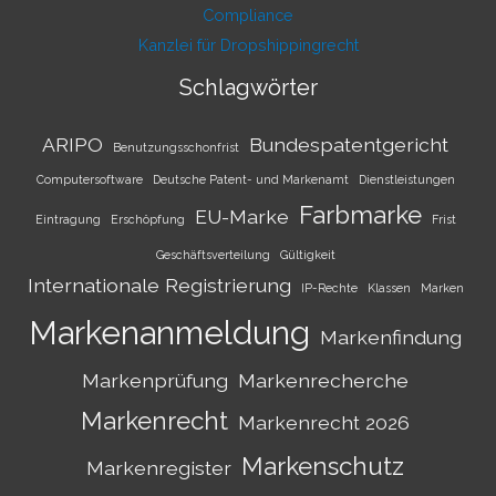
Compliance
Kanzlei für Dropshippingrecht
Schlagwörter
ARIPO
Bundespatentgericht
Benutzungsschonfrist
Computersoftware
Deutsche Patent- und Markenamt
Dienstleistungen
Farbmarke
EU-Marke
Eintragung
Erschöpfung
Frist
Geschäftsverteilung
Gültigkeit
Internationale Registrierung
IP-Rechte
Klassen
Marken
Markenanmeldung
Markenfindung
Markenprüfung
Markenrecherche
Markenrecht
Markenrecht 2026
Markenschutz
Markenregister