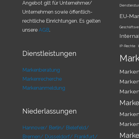
Angebot gilt für Unternehmer/
Dienstleist
Unternehmen sowie öffentlich-
EU-Ma
rechtliche Einrichtungen. Es gelten
Geschäftsve
unsere
AGB
.
Interna
IP-Rechte
Dienstleistungen
Mar
Markenberatung
Marken
Markenrecherche
Marken
Markenanmeldung
Marken
Marke
Niederlassungen
Marken
Marken
Hannover/
Berlin/
Bielefeld/
Marke
Bremen/
Düsseldorf/
Frankfurt/