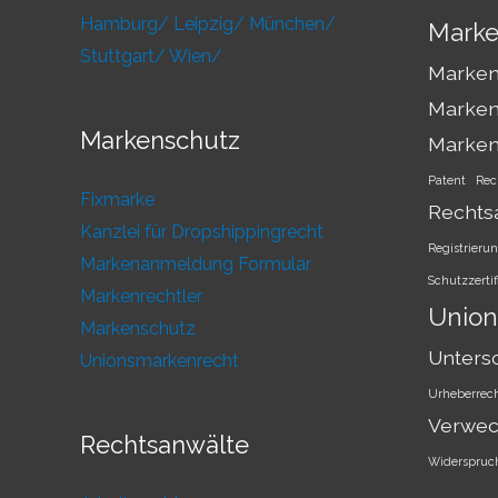
Hamburg/
Leipzig/
München/
Marke
Stuttgart/
Wien/
Markens
Marken
Markenschutz
Marke
Patent
Rec
Fixmarke
Rechts
Kanzlei für Dropshippingrecht
Registrieru
Markenanmeldung Formular
Schutzzertif
Markenrechtler
Union
Markenschutz
Unters
Unionsmarkenrecht
Urheberrec
Verwec
Rechtsanwälte
Widerspruc