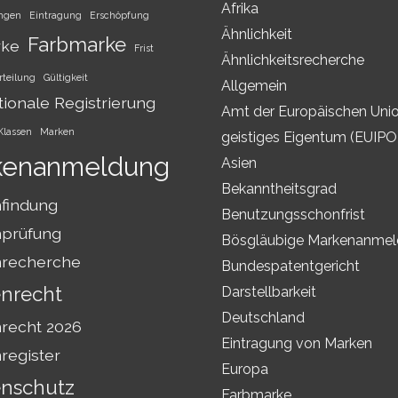
Afrika
ungen
Eintragung
Erschöpfung
Ähnlichkeit
Farbmarke
rke
Frist
Ähnlichkeitsrecherche
rteilung
Gültigkeit
Allgemein
tionale Registrierung
Amt der Europäischen Unio
Klassen
Marken
geistiges Eigentum (EUIPO
kenanmeldung
Asien
Bekanntheitsgrad
findung
Benutzungsschonfrist
prüfung
Bösgläubige Markenanme
recherche
Bundespatentgericht
nrecht
Darstellbarkeit
Deutschland
recht 2026
Eintragung von Marken
register
Europa
nschutz
Farbmarke