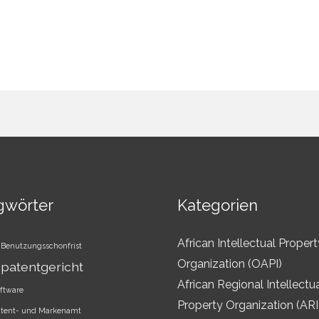
gwörter
Kategorien
African Intellectual Propert
Benutzungsschonfrist
Organization (OAPI)
patentgericht
African Regional Intellectu
ftware
Property Organization (AR
atent- und Markenamt