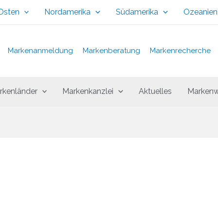
 Osten
Nordamerika
Südamerika
Ozeanien
Markenanmeldung
Markenberatung
Markenrecherche
rkenländer
Markenkanzlei
Aktuelles
Markenw