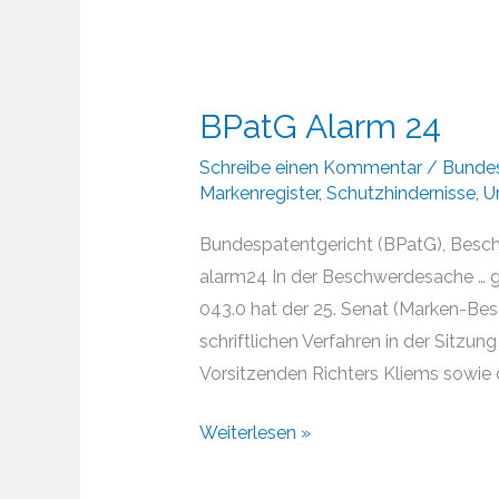
BPatG Alarm 24
Schreibe einen Kommentar
/
Bundes
Markenregister
,
Schutzhindernisse
,
Ur
Bundespatentgericht (BPatG), Besch
alarm24 In der Beschwerdesache … 
043.0 hat der 25. Senat (Marken-Be
schriftlichen Verfahren in der Sitz
Vorsitzenden Richters Kliems sowie d
BPatG
Weiterlesen »
Alarm
24