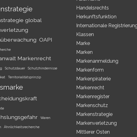
nstrategie
Handelsrechts
Herkunftsfunktion
trategie global
Internationale Registrierun
verletzung
Klassen
nüberwachung
OAPI
Marke
herche
Marken
anwalt Markenrecht
Markenanmeldung
ng
Schutzdauer
Schutzhindernisse
Markenform
ikat
Territorialitätsprinzip
Markenpiraterie
smarke
Markenrecht
Markenregister
cheidungskraft
Markenschutz
hte
Markenstrategie
hslungsgefahr
Waren
Markenverletzung
h
Ähnlichkeitsrecherche
Mittlerer Osten