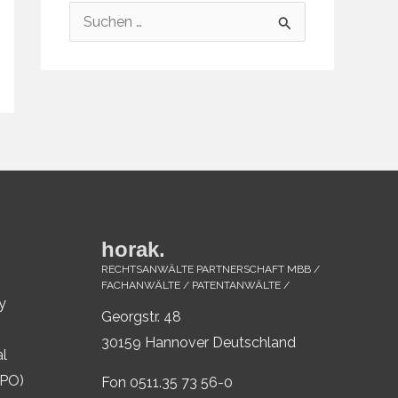
S
u
c
h
e
n
n
a
c
horak.
h
RECHTSANWÄLTE PARTNERSCHAFT MBB /
FACHANWÄLTE / PATENTANWÄLTE /
:
y
Georgstr. 48
30159 Hannover Deutschland
al
IPO)
Fon 0511.35 73 56-0