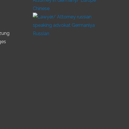
Chinese
tzung
Russian
ges