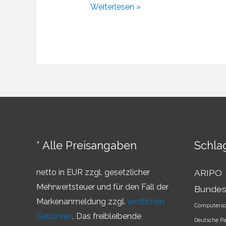
BGH
Weiterlesen »
BONUS
II
* Alle Preisangaben
Schla
netto in EUR zzgl. gesetzlicher
ARIPO
Mehrwertsteuer und für den Fall der
Bundes
Markenanmeldung zzgl.
amtlichen
Computerso
Gebühren
. Das freibleibende
Deutsche P