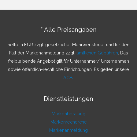
h
e
n
* Alle Preisangaben
n
a
netto in EUR zzgl. gesetzlicher Mehrwertsteuer und für den
c
Fall der Markenanmeldung zzgl.
amtlichen Gebühren
. Das
h
freibleibende Angebot gilt für Unternehmer/ Unternehmen
:
sowie öffentlich-rechtliche Einrichtungen. Es gelten unsere
AGB
.
Dienstleistungen
Markenberatung
Markenrecherche
Markenanmeldung