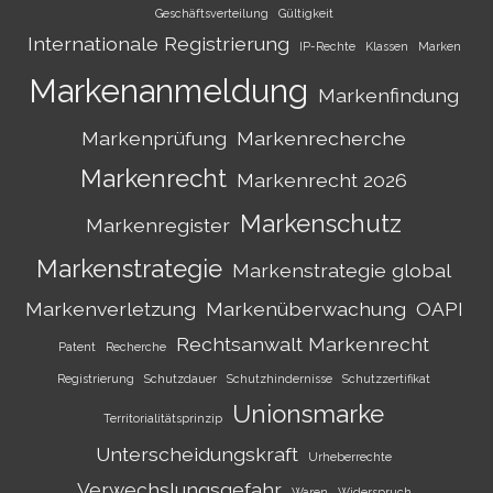
Geschäftsverteilung
Gültigkeit
Internationale Registrierung
IP-Rechte
Klassen
Marken
Markenanmeldung
Markenfindung
Markenprüfung
Markenrecherche
Markenrecht
Markenrecht 2026
Markenschutz
Markenregister
Markenstrategie
Markenstrategie global
Markenverletzung
Markenüberwachung
OAPI
Rechtsanwalt Markenrecht
Patent
Recherche
Registrierung
Schutzdauer
Schutzhindernisse
Schutzzertifikat
Unionsmarke
Territorialitätsprinzip
Unterscheidungskraft
Urheberrechte
Verwechslungsgefahr
Waren
Widerspruch