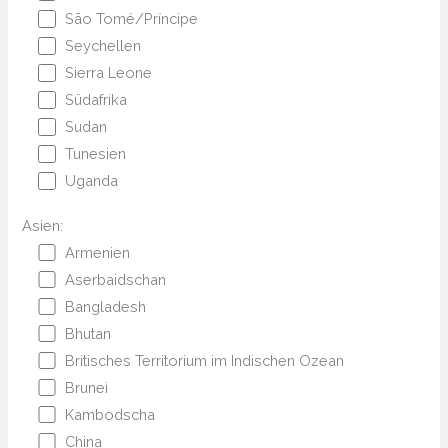
São Tomé/Príncipe
Seychellen
Sierra Leone
Südafrika
Sudan
Tunesien
Uganda
Asien:
Armenien
Aserbaidschan
Bangladesh
Bhutan
Britisches Territorium im Indischen Ozean
Brunei
Kambodscha
China